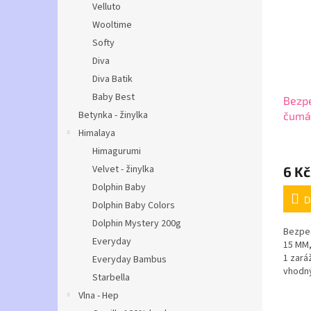
Velluto
Wooltime
Softy
Diva
Diva Batik
Baby Best
Bezpe
Betynka - žinylka
čumá
Himalaya
Himagurumi
Velvet - žinylka
6 Kč
Dolphin Baby
D
Dolphin Baby Colors
Dolphin Mystery 200g
Bezpeč
Everyday
15 MM,
1 zará
Everyday Bambus
vhodný
Starbella
háčkov
Vlna - Hep
vytvoř