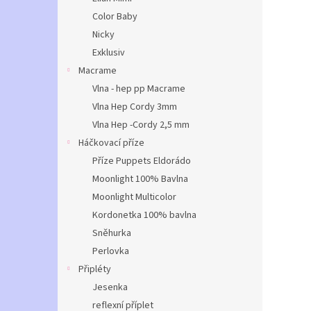
Color Baby
Nicky
Exklusiv
Macrame
Vlna - hep pp Macrame
Vlna Hep Cordy 3mm
Vlna Hep -Cordy 2,5 mm
Háčkovací příze
Příze Puppets Eldorádo
Moonlight 100% Bavlna
Moonlight Multicolor
Kordonetka 100% bavlna
Sněhurka
Perlovka
Připléty
Jesenka
reflexní příplet