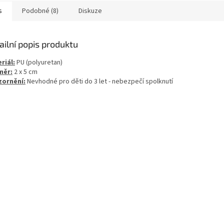
s
Podobné (8)
Diskuze
ailní popis produktu
riál:
PU (polyuretan)
měr:
2 x 5 cm
ornění:
Nevhodné pro děti do 3 let - nebezpečí spolknutí