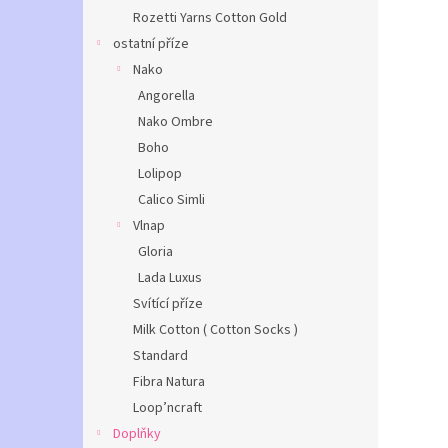
Rozetti Yarns Cotton Gold
ostatní příze
Nako
Angorella
Nako Ombre
Boho
Lolipop
Calico Simli
Vlnap
Gloria
Lada Luxus
Svítící příze
Milk Cotton ( Cotton Socks )
Standard
Fibra Natura
Loop’ncraft
Doplňky