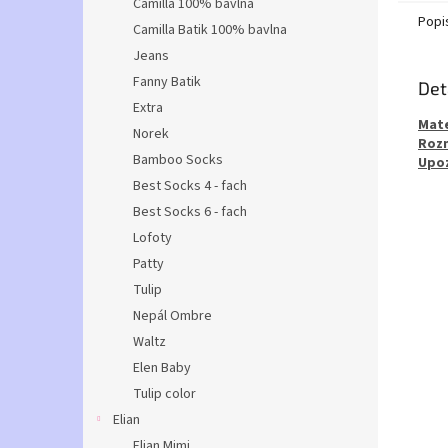
Camilla 100% bavlna
Popi
Camilla Batik 100% bavlna
Jeans
Fanny Batik
Det
Extra
Mate
Norek
Roz
Bamboo Socks
Upoz
Best Socks 4 - fach
Best Socks 6 - fach
Lofoty
Patty
Tulip
Nepál Ombre
Waltz
Elen Baby
Tulip color
Elian
Elian Mimi