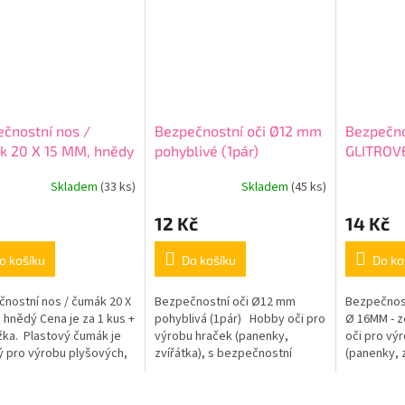
čnostní nos /
Bezpečnostní oči Ø12 mm
Bezpečno
k 20 X 15 MM, hnědy
pohyblivé (1pár)
GLITROV
zelené
Skladem
(33 ks)
Skladem
(45 ks)
12 Kč
14 Kč
o košíku
Do košíku
Do ko
nostní nos / čumák 20 X
Bezpečnostní oči Ø12 mm
Bezpečnost
 hnědý Cena je za 1 kus +
pohyblivá (1pár) Hobby oči pro
Ø 16MM - z
žka. Plastový čumák je
výrobu hraček (panenky,
oči pro vý
 pro výrobu plyšových,
zvířátka), s bezpečnostní
(panenky, z
aných, či jinak
zarážkou proti vypadnutí. .
bezpečnost
ených zvířátek....
vypadnutí. 
jako čumáčk