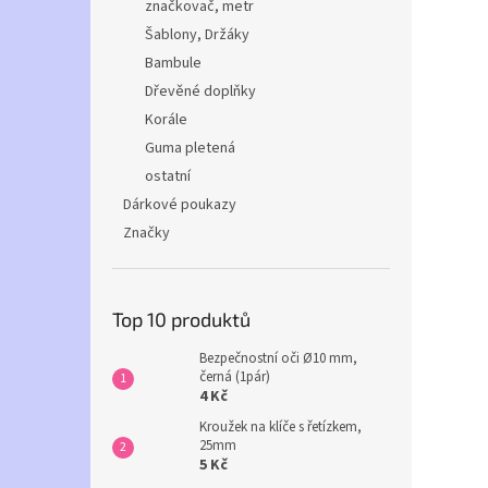
značkovač, metr
Šablony, Držáky
Bambule
Dřevěné doplňky
Korále
Guma pletená
ostatní
Dárkové poukazy
Značky
Top 10 produktů
Bezpečnostní oči Ø10 mm,
černá (1pár)
4 Kč
Kroužek na klíče s řetízkem,
25mm
5 Kč