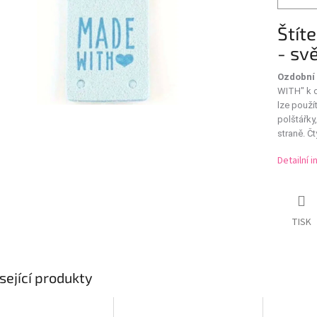
Štít
- sv
Ozdobní 
WITH"
k 
lze použí
polštářky,
straně. Čt
Detailní 
TISK
sející produkty