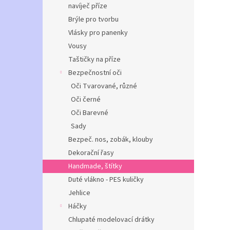
navíječ příze
Brýle pro tvorbu
Vlásky pro panenky
Vousy
Taštičky na příze
Bezpečnostní oči
Oči Tvarované, různé
Oči černé
Oči Barevné
Sady
Bezpeč. nos, zobák, klouby
Dekorační řasy
Handmade, štítky
Duté vlákno - PES kuličky
Jehlice
Háčky
Chlupaté modelovací drátky