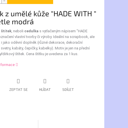
ek z umělé kůže "HADE WITH "
ětle modrá
štítek
, neboli
cedulka
s vytlačeným nápisem "HADE
označení vlastní tvorby či výroby. Ideální na scrapbook, ale
t i jako oděvní doplněk (různé dekorace, dekorační
 svetry, kabáty, čepičky, kabelky). Motiv je jen na přední
yřdírkový štítek. Cena štítku je uvedena za 1 kus.
informace
ZEPTAT SE
HLÍDAT
SDÍLET