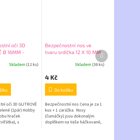
stní oči 3D
Bezpečnostní nos ve
É Ø 16MM -
tvaru srdíčka 12 X 10 MM
Další
produkt
- červený
Skladem
(12 ks)
Skladem
(36 ks)
4 Kč
šíku
Do košíku
ní oči 3D GLITROVÉ
Bezpečnostní nos Cena je za 1
elené (1pár) Hobby
kus + 1 zarážka. Nosy
robu hraček
(čumáčky) jsou dokonalým
vířátka), s
doplňkem na Vaše háčkované,
ní zarážkou proti
pletené či jinak vytvořené
Očka lze použít i
hračky. Díky bezpečnostní
y,...
zarážce...