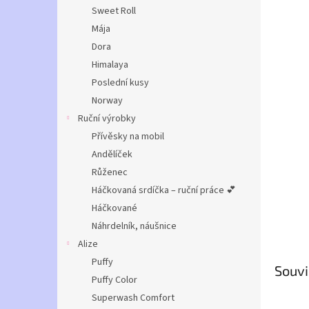
n
Sweet Roll
e
Mája
l
Dora
Himalaya
Poslední kusy
Norway
Ruční výrobky
Přívěsky na mobil
Andělíček
Růženec
Háčkovaná srdíčka – ruční práce 💕
Háčkované
Náhrdelník, náušnice
Alize
Puffy
Souvi
Puffy Color
Superwash Comfort