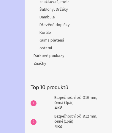
značkovač, metr
Šablony, Držáky
Bambule
Dřevěné doplňky
Korále
Guma pletená
ostatní
Dárkové poukazy
Značky
Top 10 produktů
Bezpečnostní oči Ø10 mm,
černá (1pár)
4 Kč
Bezpečnostní oči Ø12 mm,
černé (1pár)
4 Kč