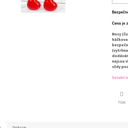
Bezpečno
Cena je 
Nosy (č
háčkovan
bezpečno
(vytrhnu
dodávány
nejsou v
vždy po
Detailní 
TISK
s
Diskuze