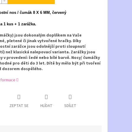
stní nos / čumák 8 X 6 MM, červený
za 1 kus + 1 zarážka.
umáčky) jsou dokonalým doplňkem na Vaše
é, pletené či jinak vytvořené hračky. Díky
stní zarážce jsou odolnější proti sloupnutí
tí) než klasická nalepovací varianta. Zarážky jsou
 v provedení: šedé nebo bílé barvě. Nosy/ čumáčky
hodné pro děti do 3 let. Dítě by mělo být při tvoření
d dozorem dospělého.
informace
ZEPTAT SE
HLÍDAT
SDÍLET