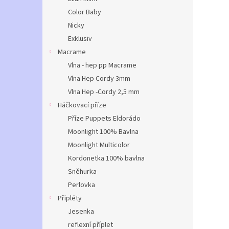
Color Baby
Nicky
Exklusiv
Macrame
Vlna - hep pp Macrame
Vlna Hep Cordy 3mm
Vlna Hep -Cordy 2,5 mm
Háčkovací příze
Příze Puppets Eldorádo
Moonlight 100% Bavlna
Moonlight Multicolor
Kordonetka 100% bavlna
Sněhurka
Perlovka
Připléty
Jesenka
reflexní příplet