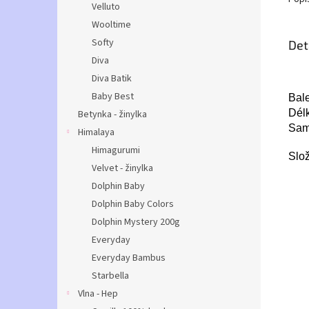
Velluto
Wooltime
Softy
Det
Diva
Diva Batik
Baby Best
Bale
Délk
Betynka - žinylka
Samo
Himalaya
Himagurumi
Slož
Velvet - žinylka
Dolphin Baby
Dolphin Baby Colors
Dolphin Mystery 200g
Everyday
Everyday Bambus
Starbella
Vlna - Hep