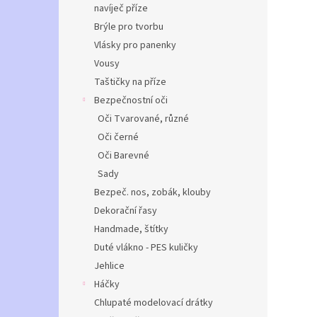
navíječ příze
Brýle pro tvorbu
Vlásky pro panenky
Vousy
Taštičky na příze
Bezpečnostní oči
Oči Tvarované, různé
Oči černé
Oči Barevné
Sady
Bezpeč. nos, zobák, klouby
Dekorační řasy
Handmade, štítky
Duté vlákno - PES kuličky
Jehlice
Háčky
Chlupaté modelovací drátky