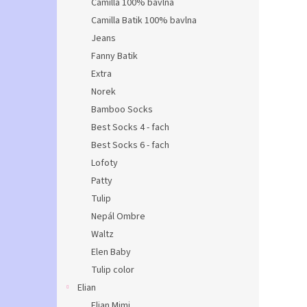
Camilla 100% bavlna
Camilla Batik 100% bavlna
Jeans
Fanny Batik
Extra
Norek
Bamboo Socks
Best Socks 4 - fach
Best Socks 6 - fach
Lofoty
Patty
Tulip
Nepál Ombre
Waltz
Elen Baby
Tulip color
Elian
Elian Mimi