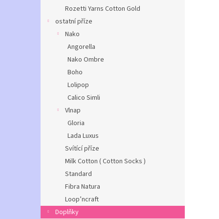
Rozetti Yarns Cotton Gold
ostatní příze
Nako
Angorella
Nako Ombre
Boho
Lolipop
Calico Simli
Vlnap
Gloria
Lada Luxus
Svítící příze
Milk Cotton ( Cotton Socks )
Standard
Fibra Natura
Loop’ncraft
Doplňky