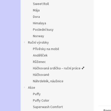
n
Sweet Roll
e
Mája
l
Dora
Himalaya
Poslední kusy
Norway
Ruční výrobky
Přívěsky na mobil
Andělíček
Růženec
Háčkovaná srdíčka – ruční práce 💕
Háčkované
Náhrdelník, náušnice
Alize
Puffy
Puffy Color
Superwash Comfort
Popi