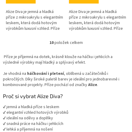
Alize Diva je jemná a hladká
Alize Diva je jemná a hladká
příze z mikroakrylu s elegantním
příze z mikroakrylu s elegantním
leskem, která dodá hotovým
leskem, která dodá hotovým
výrobkům luxusní vzhled. Příze
výrobkům luxusní vzhled. Příze
je příjemná na dotek, krásně
je příjemná na dotek, krásně
klouže na háčku i jehlicích...
klouže na háčku i jehlicích...
10
položek celkem
O
v
l
Příze je příjemná na dotek, krásně klouže na háčku i jehlicích a
á
výsledné výrobky mají hladký a splývavý efekt.
d
a
Je vhodná na
háčkování i pletení
, oblíbená u začátečníků i
c
pokročilých. Díky široké paletě barev je ideální pro jednobarevné i
í
kombinované projekty. Příze pochází od značky
Alize
.
p
r
Proč si vybrat Alize Diva?
v
k
✔ jemná a hladká příze s leskem
y
✔ elegantní vzhled hotových výrobků
v
✔ ideální na oděvy a doplňky
ý
✔ snadná práce na háčku i jehlicích
p
✔ lehká a příjemná na nošení