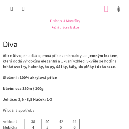
Přejít
NÁKUP
na
obsah
KOŠÍK
E-shop U Marušky
Ruční práce s láskou
Diva
Alize Diva
je hladká a jemná příze z mikroakrylu s
jemným leskem
,
která dodá výrobkům elegantní a luxusní vzhled. Skvěle se hodí na
lehké svetry, halenky, topy, šátky, šály, doplňky i dekorace
.
Složení : 100% akrylová příze
Návin: cca 350m / 100g
Jehlice: 2,5 - 3,5 Háček: 1-3
Přibližná spotřeba
velikost
38
40
42
44
klubíčka
4
5
5
6