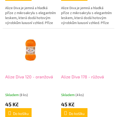
Alize Diva je jemná a hladká
Alize Diva je jemná a hladká
příze z mikroakrylu s elegantním
příze z mikroakrylu s elegantním
leskem, která dodá hotovým
leskem, která dodá hotovým
výrobkům luxusní vzhled. Příze
výrobkům luxusní vzhled. Příze
je příjemná na dotek, krásně
je příjemná na dotek, krásně
klouže na háčku i jehlicích...
klouže na háčku i jehlicích...
Alize Diva 120 - oranžová
Alize Diva 178 - růžová
Skladem
(8 ks)
Skladem
(4 ks)
45 Kč
45 Kč
Do košíku
Do košíku