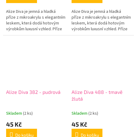
Alize Diva je jemná a hladká
Alize Diva je jemná a hladká
příze z mikroakrylu s elegantním
příze z mikroakrylu s elegantním
leskem, která dodá hotovým
leskem, která dodá hotovým
výrobkům luxusní vzhled. Příze
výrobkům luxusní vzhled. Příze
je příjemná na dotek, krásně
je příjemná na dotek, krásně
klouže na háčku i jehlicích...
klouže na háčku i jehlicích...
Alize Diva 382 - pudrová
Alize Diva 488 - tmavě
žlutá
Skladem
(2 ks)
Skladem
(2 ks)
45 Kč
45 Kč
Do košíku
Do košíku