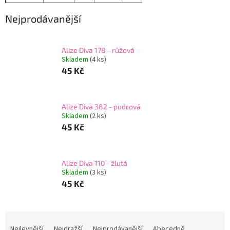
Nejprodávanější
Alize Diva 178 - růžová
Skladem
(4 ks)
45 Kč
Alize Diva 382 - pudrová
Skladem
(2 ks)
45 Kč
Alize Diva 110 - žlutá
Skladem
(3 ks)
45 Kč
Ř
a
Nejlevnější
Nejdražší
Nejprodávanější
Abecedně