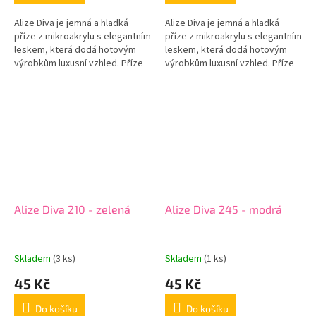
Alize Diva je jemná a hladká
Alize Diva je jemná a hladká
příze z mikroakrylu s elegantním
příze z mikroakrylu s elegantním
leskem, která dodá hotovým
leskem, která dodá hotovým
výrobkům luxusní vzhled. Příze
výrobkům luxusní vzhled. Příze
je příjemná na dotek, krásně
je příjemná na dotek, krásně
klouže na háčku i jehlicích...
klouže na háčku i jehlicích...
Alize Diva 210 - zelená
Alize Diva 245 - modrá
Skladem
(3 ks)
Skladem
(1 ks)
45 Kč
45 Kč
Do košíku
Do košíku