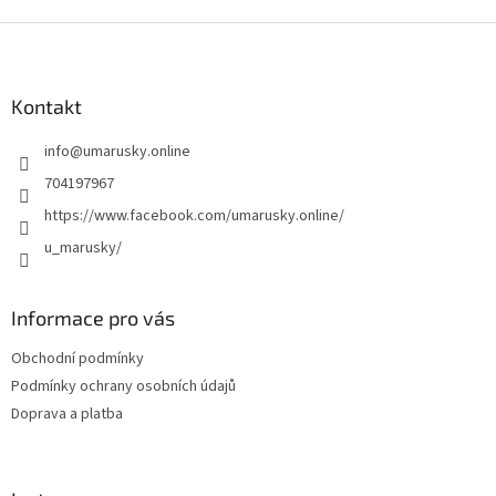
i
s
Z
u
á
p
a
Kontakt
t
info
@
umarusky.online
í
704197967
https://www.facebook.com/umarusky.online/
u_marusky/
Informace pro vás
Obchodní podmínky
Podmínky ochrany osobních údajů
Doprava a platba