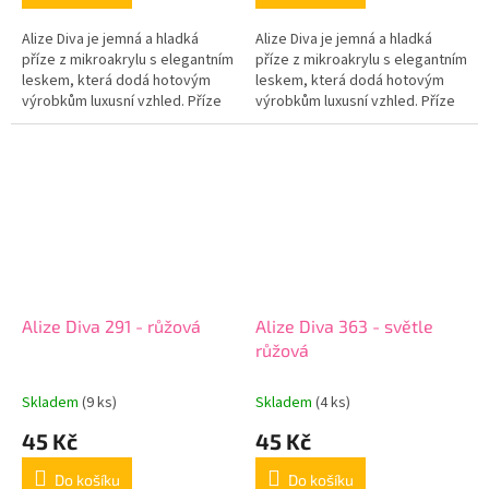
Alize Diva je jemná a hladká
Alize Diva je jemná a hladká
příze z mikroakrylu s elegantním
příze z mikroakrylu s elegantním
leskem, která dodá hotovým
leskem, která dodá hotovým
výrobkům luxusní vzhled. Příze
výrobkům luxusní vzhled. Příze
je příjemná na dotek, krásně
je příjemná na dotek, krásně
klouže na háčku i jehlicích...
klouže na háčku i jehlicích...
Alize Diva 291 - růžová
Alize Diva 363 - světle
růžová
Skladem
(9 ks)
Skladem
(4 ks)
45 Kč
45 Kč
Do košíku
Do košíku