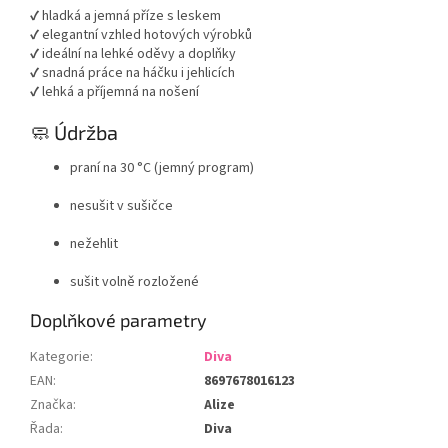
✔ hladká a jemná příze s leskem
✔ elegantní vzhled hotových výrobků
✔ ideální na lehké oděvy a doplňky
✔ snadná práce na háčku i jehlicích
✔ lehká a příjemná na nošení
🧼 Údržba
praní na 30 °C (jemný program)
nesušit v sušičce
nežehlit
sušit volně rozložené
Doplňkové parametry
Kategorie
:
Diva
EAN
:
8697678016123
Značka
:
Alize
Řada
:
Diva