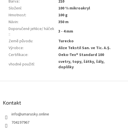
Barva:
:
210
Složení
:
100 % mikroakryl
Hmotnost
:
100 g
Návin
:
350 m
Doporučené jehlice/ háček
3 - 4 mm
:
:
Země původu
:
Turecko
Výrobce
:
Alize Tekstil San. ve Tic. A.Ş.
Certifikace
:
Oeko-Tex® Standard 100
svetry, topy, šátky, šály,
vhodné použití
:
doplňky
Z
á
p
a
Kontakt
t
info
@
umarusky.online
í
704197967