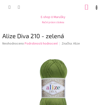
Přejít
NÁKUP
na
obsah
KOŠÍK
E-shop U Marušky
Ruční práce s láskou
Alize Diva 210 - zelená
Průměrné
Neohodnoceno
Podrobnosti hodnocení
Značka:
Alize
hodnocení
produktu
je
0,0
z
5
hvězdiček.