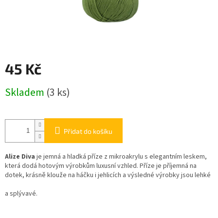
45 Kč
Měrná
Skladem
(3 ks)
cena:
Přidat do košíku
Alize Diva
je jemná a hladká příze z mikroakrylu s elegantním leskem,
která dodá hotovým výrobkům luxusní vzhled. Příze je příjemná na
dotek, krásně klouže na háčku i jehlicích a výsledné výrobky jsou lehké
a splývavé.