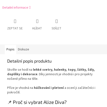
Detailní informace
ZEPTAT SE
HLÍDAT
SDÍLET
Popis
Diskuze
Detailní popis produktu
Skvěle se hodí na
lehké svetry, halenky, topy, šátky, šály,
doplňky i dekorace
. Díky jemnosti je vhodná i pro projekty
nošené přímo na těle.
Příze je vhodná na
háčkování i pletení
a ocení ji začátečníci i
pokročilí.
📌 Proč si vybrat Alize Diva?