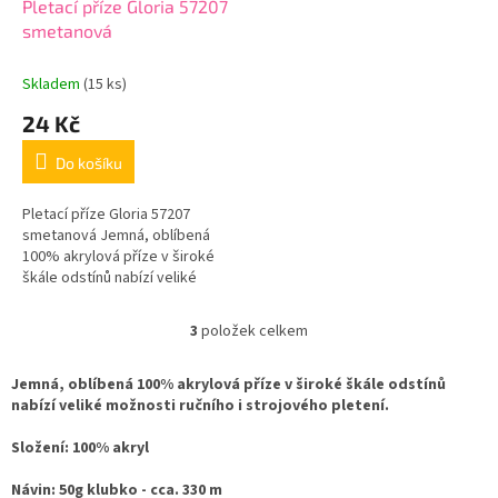
Pletací příze Gloria 57207
smetanová
Skladem
(15 ks)
24 Kč
Do košíku
Pletací příze Gloria 57207
smetanová Jemná, oblíbená
100% akrylová příze v široké
škále odstínů nabízí veliké
možnosti ručního i strojového
pletení. Přibližná...
3
položek celkem
O
v
l
Jemná, oblíbená 100% akrylová příze v široké škále odstínů
á
nabízí veliké možnosti ručního i strojového pletení.
d
a
Složení: 100% akryl
c
í
Návin: 50g klubko - cca. 330 m