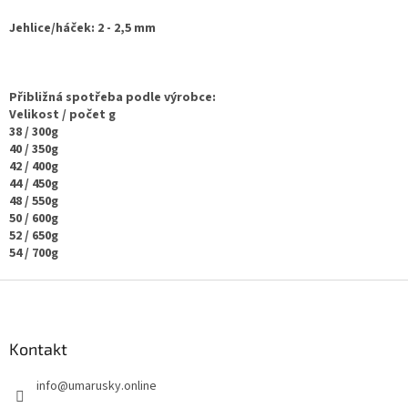
p
r
Jehlice/háček: 2 - 2,5 mm
v
k
y
v
Přibližná spotřeba podle výrobce:
ý
Velikost / počet g
p
38 / 300g
i
40 / 350g
s
42 / 400g
u
44 / 450g
48 / 550g
50 / 600g
52 / 650g
54 / 700g
Z
á
p
a
Kontakt
t
info
@
umarusky.online
í