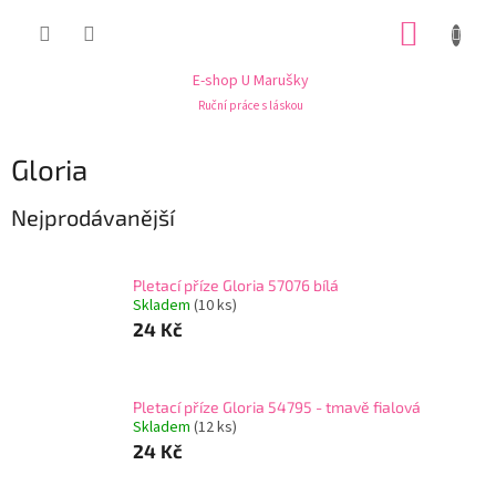
Přejít
NÁKUP
na
obsah
KOŠÍK
E-shop U Marušky
Ruční práce s láskou
Gloria
Nejprodávanější
Pletací příze Gloria 57076 bílá
Skladem
(10 ks)
24 Kč
Pletací příze Gloria 54795 - tmavě fialová
Skladem
(12 ks)
24 Kč