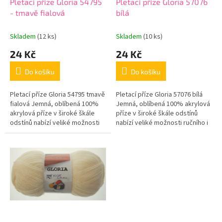
d
Pletací příze Gloria 54795
Pletací příze Gloria 57076
u
- tmavě fialová
bílá
k
t
Skladem
(12 ks)
Skladem
(10 ks)
ů
24 Kč
24 Kč
Do košíku
Do košíku
Pletací příze Gloria 54795 tmavě
Pletací příze Gloria 57076 bílá
fialová Jemná, oblíbená 100%
Jemná, oblíbená 100% akrylová
akrylová příze v široké škále
příze v široké škále odstínů
odstínů nabízí veliké možnosti
nabízí veliké možnosti ručního i
ručního i strojového pletení. ...
strojového pletení. Přibližná...