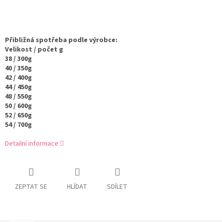
Přibližná spotřeba podle výrobce:
Velikost / počet g
38 / 300g
40 / 350g
42 / 400g
44 / 450g
48 / 550g
50 / 600g
52 / 650g
54 / 700g
Detailní informace
ZEPTAT SE
HLÍDAT
SDÍLET