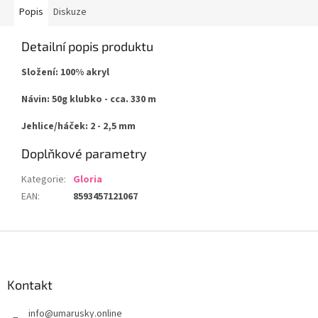
Popis
Diskuze
Detailní popis produktu
Složení: 100% akryl
Návin: 50g klubko - cca. 330 m
Jehlice/háček: 2 - 2,5 mm
Doplňkové parametry
Kategorie
:
Gloria
EAN
:
8593457121067
Z
á
p
a
Kontakt
t
info
@
umarusky.online
í