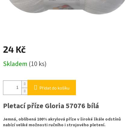
24 Kč
Měrná
Skladem
(10 ks)
cena:
Přidat do košíku
Pletací příze Gloria 57076 bílá
Jemná, oblíbená 100% akrylová příze v široké škále odstínů
nabízí veliké možnosti ručního i strojového pletení.