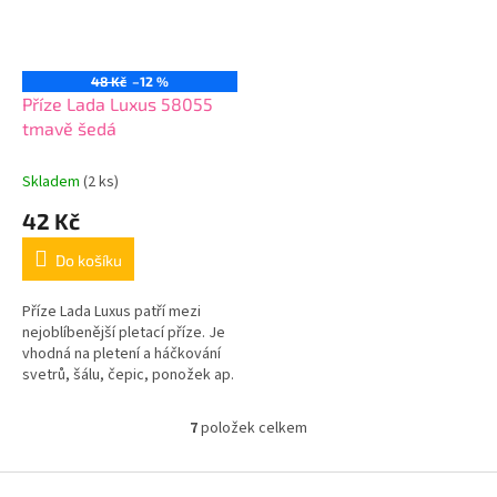
48 Kč
–12 %
Příze Lada Luxus 58055
tmavě šedá
Skladem
(2 ks)
42 Kč
Do košíku
Příze Lada Luxus patří mezi
nejoblíbenější pletací příze. Je
vhodná na pletení a háčkování
svetrů, šálu, čepic, ponožek ap.
7
položek celkem
O
v
l
Z