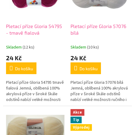
o
p
d
r
u
o
k
d
t
Pletací příze Gloria 54795
Pletací příze Gloria 57076
u
ů
- tmavě fialová
bílá
k
t
Skladem
(12 ks)
Skladem
(10 ks)
ů
24 Kč
24 Kč
Do košíku
Do košíku
Pletací příze Gloria 54795 tmavě
Pletací příze Gloria 57076 bílá
fialová Jemná, oblíbená 100%
Jemná, oblíbená 100% akrylová
akrylová příze v široké škále
příze v široké škále odstínů
odstínů nabízí veliké možnosti
nabízí veliké možnosti ručního i
ručního i strojového pletení. ...
strojového pletení. Přibližná...
Akce
Tip
Výprodej