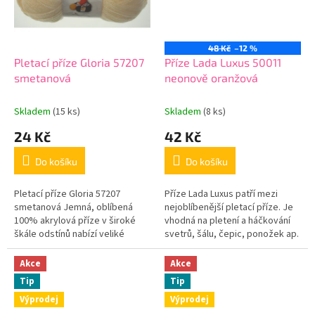
48 Kč
–12 %
Pletací příze Gloria 57207
Příze Lada Luxus 50011
smetanová
neonově oranžová
Skladem
(15 ks)
Skladem
(8 ks)
24 Kč
42 Kč
Do košíku
Do košíku
Pletací příze Gloria 57207
Příze Lada Luxus patří mezi
smetanová Jemná, oblíbená
nejoblíbenější pletací příze. Je
100% akrylová příze v široké
vhodná na pletení a háčkování
škále odstínů nabízí veliké
svetrů, šálu, čepic, ponožek ap.
možnosti ručního i strojového
pletení. Přibližná...
Akce
Akce
Tip
Tip
Výprodej
Výprodej