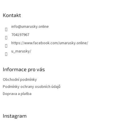
á
á
d
p
a
a
Kontakt
c
t
í
info
@
umarusky.online
í
p
r
704197967
v
https://www.facebook.com/umarusky.online/
k
y
u_marusky/
v
ý
p
Informace pro vás
i
s
Obchodní podmínky
u
Podmínky ochrany osobních údajů
Doprava a platba
Instagram