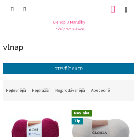
Přejít
NÁKUP
na
obsah
KOŠÍK
E-shop U Marušky
Ruční práce s láskou
vlnap
OTEVŘÍT FILTR
Ř
a
Nejlevnější
Nejdražší
Nejprodávanější
Abecedně
z
e
V
n
Novinka
ý
í
Tip
p
p
i
r
s