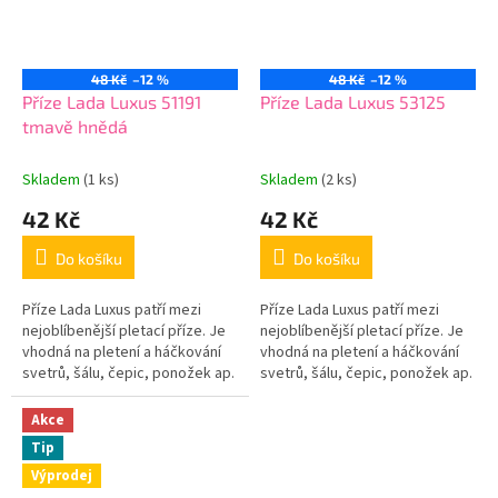
48 Kč
–12 %
48 Kč
–12 %
Příze Lada Luxus 51191
Příze Lada Luxus 53125
tmavě hnědá
Skladem
(1 ks)
Skladem
(2 ks)
42 Kč
42 Kč
Do košíku
Do košíku
Příze Lada Luxus patří mezi
Příze Lada Luxus patří mezi
nejoblíbenější pletací příze. Je
nejoblíbenější pletací příze. Je
vhodná na pletení a háčkování
vhodná na pletení a háčkování
svetrů, šálu, čepic, ponožek ap.
svetrů, šálu, čepic, ponožek ap.
Akce
Tip
Výprodej