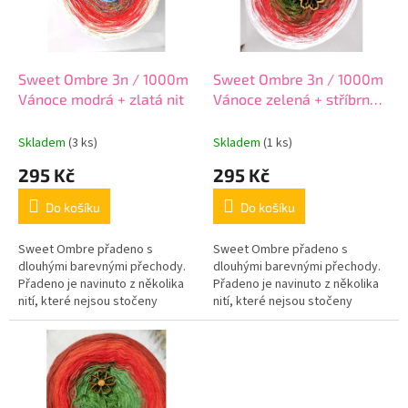
o
p
d
r
u
o
k
d
t
Sweet Ombre 3n / 1000m
Sweet Ombre 3n / 1000m
u
ů
Vánoce modrá + zlatá nit
Vánoce zelená + stříbrná
k
nit
t
Skladem
(3 ks)
Skladem
(1 ks)
ů
295 Kč
295 Kč
Do košíku
Do košíku
Sweet Ombre přadeno s
Sweet Ombre přadeno s
dlouhými barevnými přechody.
dlouhými barevnými přechody.
Přadeno je navinuto z několika
Přadeno je navinuto z několika
nití, které nejsou stočeny
nití, které nejsou stočeny
dohromady. Změna barvy
dohromady. Změna barvy
probíhá nit po niti, což dává
probíhá nit po niti, což dává
efekt...
efekt...