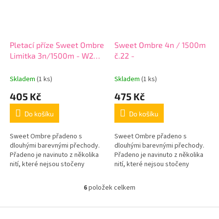
Pletací příze Sweet Ombre
Sweet Ombre 4n / 1500m
Limitka 3n/1500m - W24-
č.22 -
7
Skladem
(1 ks)
Skladem
(1 ks)
405 Kč
475 Kč
Do košíku
Do košíku
Sweet Ombre přadeno s
Sweet Ombre přadeno s
dlouhými barevnými přechody.
dlouhými barevnými přechody.
Přadeno je navinuto z několika
Přadeno je navinuto z několika
nití, které nejsou stočeny
nití, které nejsou stočeny
dohromady. Změna barvy
dohromady. Změna barvy
probíhá nit po niti, což dává
probíhá nit po niti, což dává
6
položek celkem
O
efekt...
efekt...
v
l
Z