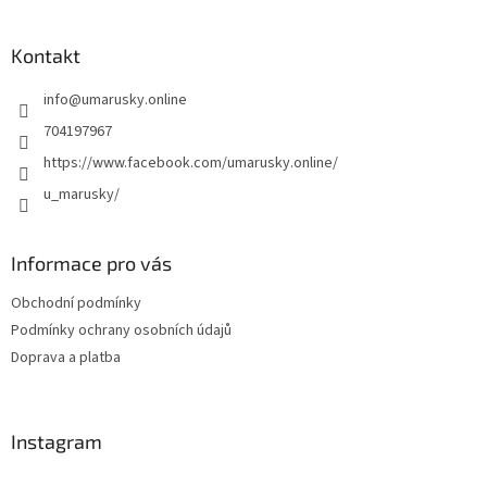
á
á
d
p
a
a
Kontakt
c
t
í
info
@
umarusky.online
í
p
r
704197967
v
https://www.facebook.com/umarusky.online/
k
y
u_marusky/
v
ý
p
Informace pro vás
i
s
Obchodní podmínky
u
Podmínky ochrany osobních údajů
Doprava a platba
Instagram