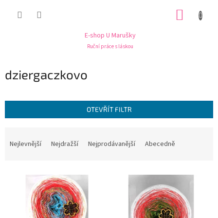
Přejít
NÁKUP
na
obsah
KOŠÍK
E-shop U Marušky
Ruční práce s láskou
dziergaczkovo
OTEVŘÍT FILTR
Ř
a
Nejlevnější
Nejdražší
Nejprodávanější
Abecedně
z
e
V
n
ý
í
p
p
i
r
s