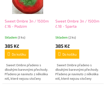
Sweet Ombre 3n / 1500m
Sweet Ombre 3n / 1500m
č.16 - Podzim
č.18 - Sparta
Skladem
(3 ks)
Skladem
(2 ks)
385 Kč
385 Kč
Do košíku
Do košíku
Sweet Ombre přadeno s
Sweet Ombre přadeno s
dlouhými barevnými přechody.
dlouhými barevnými přechody.
Přadeno je navinuto z několika
Přadeno je navinuto z několika
nití, které nejsou stočeny
nití, které nejsou stočeny
dohromady. Změna barvy
dohromady. Změna barvy
probíhá nit po niti, což dává
probíhá nit po niti, což dává
efekt...
efekt...