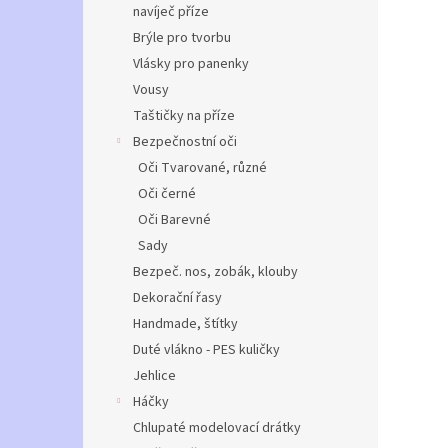
navíječ příze
Brýle pro tvorbu
Vlásky pro panenky
Vousy
Taštičky na příze
Bezpečnostní oči
Oči Tvarované, různé
Oči černé
Oči Barevné
Sady
Bezpeč. nos, zobák, klouby
Dekorační řasy
Handmade, štítky
Duté vlákno - PES kuličky
Jehlice
Háčky
Chlupaté modelovací drátky