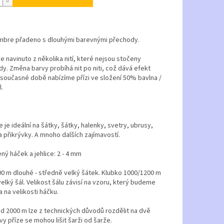
bre přadeno s dlouhými barevnými přechody.
e navinuto z několika nití, které nejsou stočeny
dy.
Změna barvy probíhá nit po niti, což dává efekt
 současné době nabízíme přízi ve složení 50% bavlna /
.
e je ideální na šátky, šátky, halenky, svetry, ubrusy,
 přikrývky.
A mnoho dalších zajímavostí.
ý háček a jehlice: 2 - 4 mm
0 m dlouhé - středně velký šátek. Klubko
1000/1200 m
elký šál.
Velikost šálu závisí na vzoru, který budeme
a na velikosti háčku.
d 2000 m lze z technických důvodů rozdělit na dvě
vy příze se mohou lišit šarži od šarže.