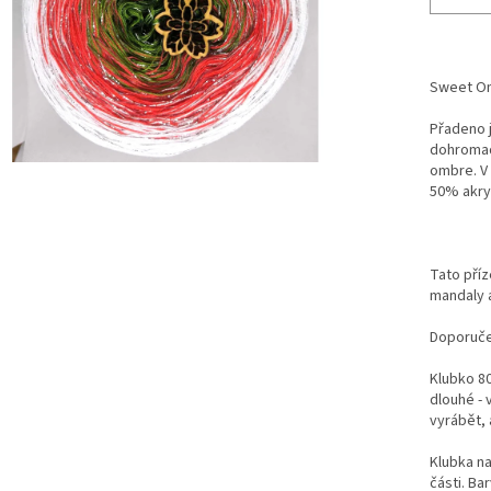
Sweet Om
Přadeno j
dohroma
ombre.
V
50% akryl
Tato příz
mandaly a
Doporučen
Klubko 80
dlouhé - v
vyrábět, 
Klubka na
části.
Bar