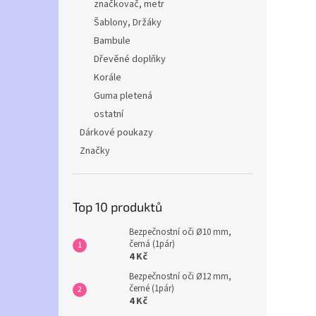
značkovač, metr
Šablony, Držáky
Bambule
Dřevěné doplňky
Korále
Guma pletená
ostatní
Dárkové poukazy
Značky
Top 10 produktů
Bezpečnostní oči Ø10 mm,
černá (1pár)
4 Kč
Bezpečnostní oči Ø12 mm,
černé (1pár)
4 Kč