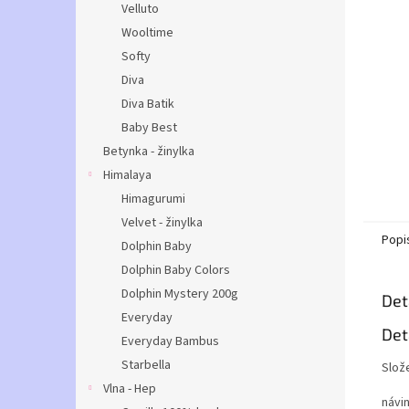
Velluto
Wooltime
Softy
Diva
Diva Batik
Baby Best
Betynka - žinylka
Himalaya
Himagurumi
Velvet - žinylka
Popi
Dolphin Baby
Dolphin Baby Colors
Dolphin Mystery 200g
Det
Everyday
Det
Everyday Bambus
Starbella
Slož
Vlna - Hep
návi