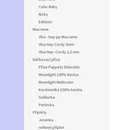
Color Baby
Nicky
Exklusiv
Macrame
Vlna - hep pp Macrame
Vlna Hep Cordy 3mm
Vlna Hep -Cordy 2,5 mm
Háčkovací příze
Příze Puppets Eldorádo
Moonlight 100% Bavlna
Moonlight Multicolor
Kordonetka 100% bavlna
Sněhurka
Perlovka
Připléty
Jesenka
reflexní příplet