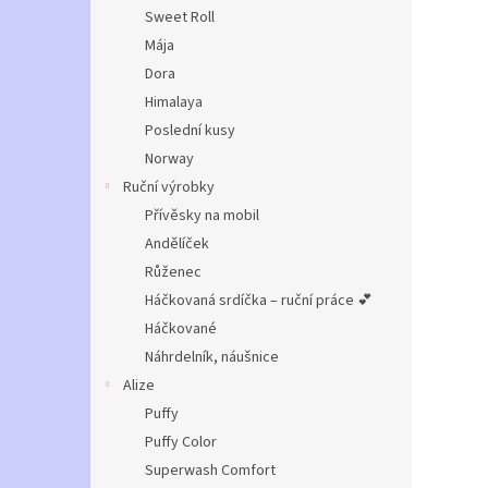
n
Sweet Roll
e
Mája
l
Dora
Himalaya
Poslední kusy
Norway
Ruční výrobky
Přívěsky na mobil
Andělíček
Růženec
Háčkovaná srdíčka – ruční práce 💕
Háčkované
Náhrdelník, náušnice
Alize
Puffy
Puffy Color
Superwash Comfort