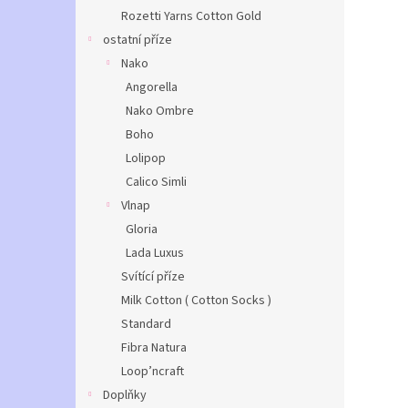
Rozetti Yarns Cotton Gold
ostatní příze
Nako
Angorella
Nako Ombre
Boho
Lolipop
Calico Simli
Vlnap
Gloria
Lada Luxus
Svítící příze
Milk Cotton ( Cotton Socks )
Standard
Fibra Natura
Loop’ncraft
Doplňky