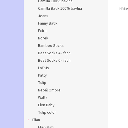
Camilla 100% bavlna
Camilla Batik 100% bavlna
Háček
Jeans
Fanny Batik
Extra
Norek
Bamboo Socks
Best Socks 4 - fach
Best Socks 6 - fach
Lofoty
Patty
Tulip
Nepál Ombre
Waltz
Elen Baby
Tulip color
Elian
Elian Mimi