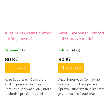
Alize Superwash Comfort
Alize Superwash Comfort
– 846 jeansová
– 873 tmavě modrá
Skladem
(4 ks)
Skladem
(4 ks)
80 Kč
80 Kč
Do košíku
Do košíku
Alize Superwash Comfort je
Alize Superwash Comfort je
kvalitní ponožková příze s
kvalitní ponožková příze s
úpravou superwash, díky které
úpravou superwash, díky které
je vhodná pro časté praní.
je vhodná pro časté praní.
Hotové výrobky jsou příjemné
Hotové výrobky jsou příjemné
na nošení, dobře drží tvar a
na nošení, dobře drží tvar a
jsou...
jsou...