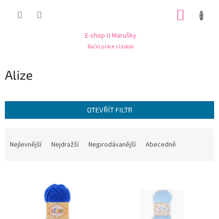
Přejít
NÁKUP
na
obsah
KOŠÍK
E-shop U Marušky
Ruční práce s láskou
Alize
OTEVŘÍT FILTR
Ř
a
Nejlevnější
Nejdražší
Nejprodávanější
Abecedně
z
e
V
n
ý
í
p
p
i
r
s