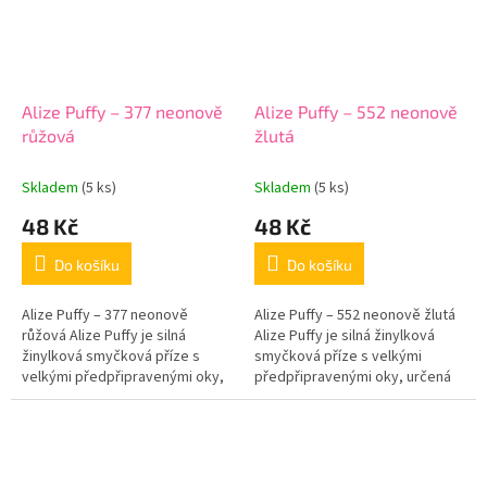
Alize Puffy – 377 neonově
Alize Puffy – 552 neonově
růžová
žlutá
Skladem
(5 ks)
Skladem
(5 ks)
48 Kč
48 Kč
Do košíku
Do košíku
Alize Puffy – 377 neonově
Alize Puffy – 552 neonově žlutá
růžová Alize Puffy je silná
Alize Puffy je silná žinylková
žinylková smyčková příze s
smyčková příze s velkými
velkými předpřipravenými oky,
předpřipravenými oky, určená
určená pro pletení na rukou. Při
pro pletení na rukou. Při tvoření
tvoření nepotřebujete háček
nepotřebujete háček ani...
ani...