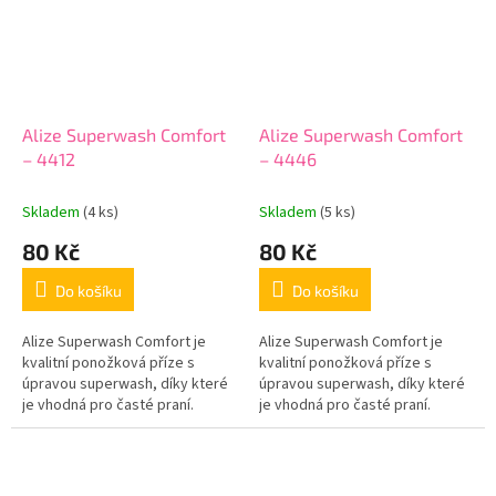
Alize Superwash Comfort
Alize Superwash Comfort
– 4412
– 4446
Skladem
(4 ks)
Skladem
(5 ks)
80 Kč
80 Kč
Do košíku
Do košíku
Alize Superwash Comfort je
Alize Superwash Comfort je
kvalitní ponožková příze s
kvalitní ponožková příze s
úpravou superwash, díky které
úpravou superwash, díky které
je vhodná pro časté praní.
je vhodná pro časté praní.
Hotové výrobky jsou příjemné
Hotové výrobky jsou příjemné
na nošení, dobře drží tvar a
na nošení, dobře drží tvar a
jsou...
jsou...