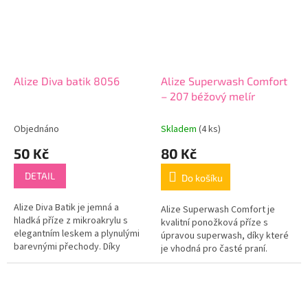
Alize Diva batik 8056
Alize Superwash Comfort
– 207 béžový melír
Objednáno
Skladem
(4 ks)
50 Kč
80 Kč
DETAIL
Do košíku
Alize Diva Batik je jemná a
Alize Superwash Comfort je
hladká příze z mikroakrylu s
kvalitní ponožková příze s
elegantním leskem a plynulými
úpravou superwash, díky které
barevnými přechody. Díky
je vhodná pro časté praní.
batikovému efektu vznikají
Hotové výrobky jsou příjemné
originální vzory i při
na nošení, dobře drží tvar a
jednoduchém...
jsou...