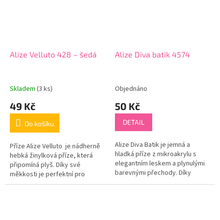
Alize Velluto 428 – šedá
Alize Diva batik 4574
Skladem
(3 ks)
Objednáno
49 Kč
50 Kč
DETAIL
Do košíku
Alize Diva Batik je jemná a
Příze Alize Velluto je nádherně
hladká příze z mikroakrylu s
hebká žinylková příze, která
elegantním leskem a plynulými
připomíná plyš. Díky své
barevnými přechody. Díky
měkkosti je perfektní pro
batikovému efektu vznikají
výrobu amigurumi hraček, dek,
originální vzory i při
polštářků nebo dětských...
jednoduchém...