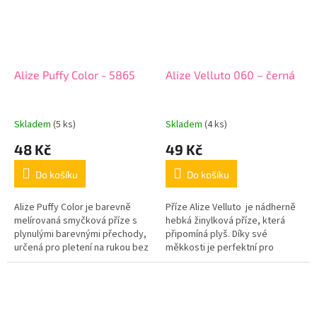
Alize Puffy Color - 5865
Alize Velluto 060 – černá
Skladem
(5 ks)
Skladem
(4 ks)
48 Kč
49 Kč
Do košíku
Do košíku
Alize Puffy Color je barevně
Příze Alize Velluto je nádherně
melírovaná smyčková příze s
hebká žinylková příze, která
plynulými barevnými přechody,
připomíná plyš. Díky své
určená pro pletení na rukou bez
měkkosti je perfektní pro
háčku a jehlic. Velká
výrobu amigurumi hraček, dek,
předpřipravená oka umožňují
polštářků nebo dětských...
rychlé a...