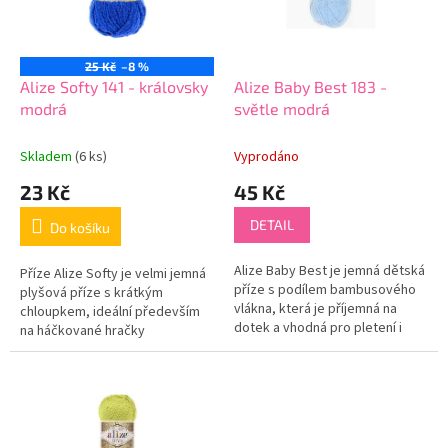
o
p
d
r
u
o
k
25 Kč
–8 %
d
t
Alize Softy 141 - královsky
Alize Baby Best 183 -
u
ů
modrá
světle modrá
k
t
Skladem
(6 ks)
Vyprodáno
ů
23 Kč
45 Kč
DETAIL
Do košíku
Alize Baby Best je jemná dětská
Příze Alize Softy je velmi jemná
příze s podílem bambusového
plyšová příze s krátkým
vlákna, která je příjemná na
chloupkem, ideální především
dotek a vhodná pro pletení i
na háčkované hračky
háčkování. Díky antipillingové
(amigurumi), dětské doplňky a
úpravě se méně žmolkuje a...
dekorace. Příze je měkká,
příjemná na...