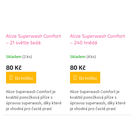
Alize Superwash Comfort
Alize Superwash Comfort
– 21 světle šedá
– 240 hnědá
Skladem
(2 ks)
Skladem
(4 ks)
80 Kč
80 Kč
Do košíku
Do košíku
Alize Superwash Comfort je
Alize Superwash Comfort je
kvalitní ponožková příze s
kvalitní ponožková příze s
úpravou superwash, díky které
úpravou superwash, díky které
je vhodná pro časté praní.
je vhodná pro časté praní.
Hotové výrobky jsou příjemné
Hotové výrobky jsou příjemné
na nošení, dobře drží tvar a
na nošení, dobře drží tvar a
jsou...
jsou...