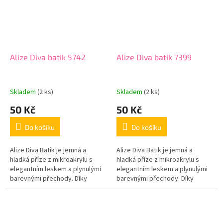
Alize Diva batik 5742
Alize Diva batik 7399
Skladem
(2 ks)
Skladem
(2 ks)
50 Kč
50 Kč
Do košíku
Do košíku
Alize Diva Batik je jemná a
Alize Diva Batik je jemná a
hladká příze z mikroakrylu s
hladká příze z mikroakrylu s
elegantním leskem a plynulými
elegantním leskem a plynulými
barevnými přechody. Díky
barevnými přechody. Díky
batikovému efektu vznikají
batikovému efektu vznikají
originální vzory i při
originální vzory i při
jednoduchém...
jednoduchém...