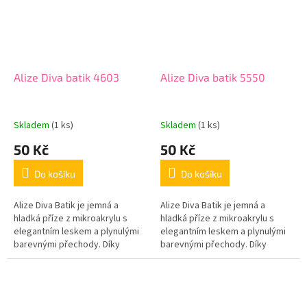
Alize Diva batik 4603
Alize Diva batik 5550
Skladem
(1 ks)
Skladem
(1 ks)
50 Kč
50 Kč
Do košíku
Do košíku
Alize Diva Batik je jemná a
Alize Diva Batik je jemná a
hladká příze z mikroakrylu s
hladká příze z mikroakrylu s
elegantním leskem a plynulými
elegantním leskem a plynulými
barevnými přechody. Díky
barevnými přechody. Díky
batikovému efektu vznikají
batikovému efektu vznikají
originální vzory i při
originální vzory i při
jednoduchém...
jednoduchém...