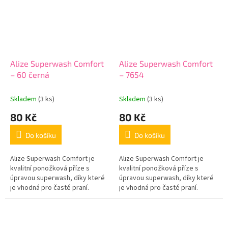
Alize Superwash Comfort
Alize Superwash Comfort
– 60 černá
– 7654
Skladem
(3 ks)
Skladem
(3 ks)
80 Kč
80 Kč
Do košíku
Do košíku
Alize Superwash Comfort je
Alize Superwash Comfort je
kvalitní ponožková příze s
kvalitní ponožková příze s
úpravou superwash, díky které
úpravou superwash, díky které
je vhodná pro časté praní.
je vhodná pro časté praní.
Hotové výrobky jsou příjemné
Hotové výrobky jsou příjemné
na nošení, dobře drží tvar a
na nošení, dobře drží tvar a
jsou...
jsou...