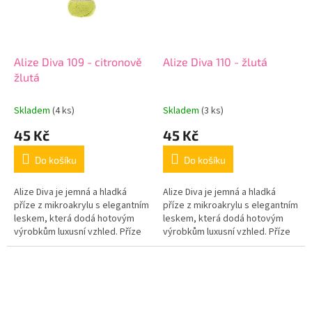
Alize Diva 109 - citronově
Alize Diva 110 - žlutá
žlutá
Skladem
(4 ks)
Skladem
(3 ks)
45 Kč
45 Kč
Do košíku
Do košíku
Alize Diva je jemná a hladká
Alize Diva je jemná a hladká
příze z mikroakrylu s elegantním
příze z mikroakrylu s elegantním
leskem, která dodá hotovým
leskem, která dodá hotovým
výrobkům luxusní vzhled. Příze
výrobkům luxusní vzhled. Příze
je příjemná na dotek, krásně
je příjemná na dotek, krásně
klouže na háčku i jehlicích...
klouže na háčku i jehlicích...