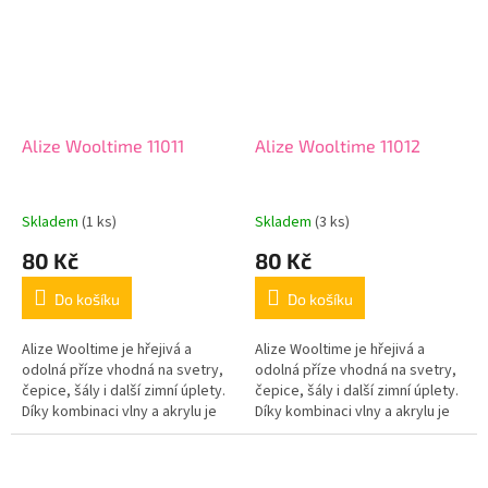
Alize Wooltime 11011
Alize Wooltime 11012
Skladem
(1 ks)
Skladem
(3 ks)
80 Kč
80 Kč
Do košíku
Do košíku
Alize Wooltime je hřejivá a
Alize Wooltime je hřejivá a
odolná příze vhodná na svetry,
odolná příze vhodná na svetry,
čepice, šály i další zimní úplety.
čepice, šály i další zimní úplety.
Díky kombinaci vlny a akrylu je
Díky kombinaci vlny a akrylu je
příze příjemná na nošení, dobře
příze příjemná na nošení, dobře
drží tvar a zároveň...
drží tvar a zároveň...