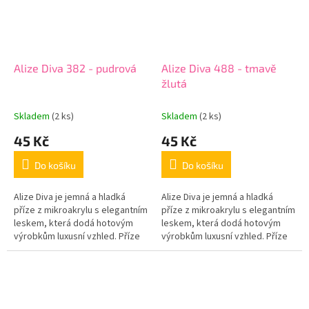
Alize Diva 382 - pudrová
Alize Diva 488 - tmavě
žlutá
Skladem
(2 ks)
Skladem
(2 ks)
45 Kč
45 Kč
Do košíku
Do košíku
Alize Diva je jemná a hladká
Alize Diva je jemná a hladká
příze z mikroakrylu s elegantním
příze z mikroakrylu s elegantním
leskem, která dodá hotovým
leskem, která dodá hotovým
výrobkům luxusní vzhled. Příze
výrobkům luxusní vzhled. Příze
je příjemná na dotek, krásně
je příjemná na dotek, krásně
klouže na háčku i jehlicích...
klouže na háčku i jehlicích...