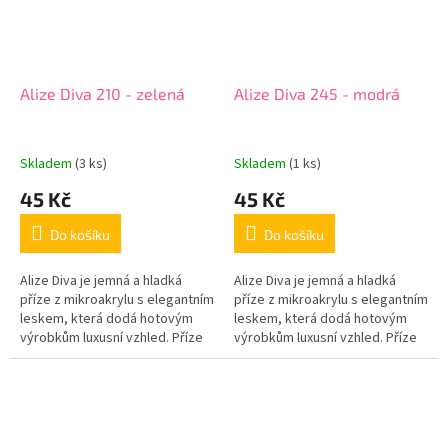
Alize Diva 210 - zelená
Alize Diva 245 - modrá
Skladem
(3 ks)
Skladem
(1 ks)
45 Kč
45 Kč
Do košíku
Do košíku
Alize Diva je jemná a hladká
Alize Diva je jemná a hladká
příze z mikroakrylu s elegantním
příze z mikroakrylu s elegantním
leskem, která dodá hotovým
leskem, která dodá hotovým
výrobkům luxusní vzhled. Příze
výrobkům luxusní vzhled. Příze
je příjemná na dotek, krásně
je příjemná na dotek, krásně
klouže na háčku i jehlicích...
klouže na háčku i jehlicích...