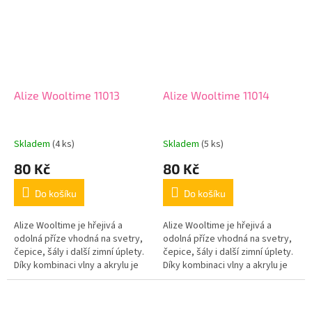
Alize Wooltime 11013
Alize Wooltime 11014
Skladem
(4 ks)
Skladem
(5 ks)
80 Kč
80 Kč
Do košíku
Do košíku
Alize Wooltime je hřejivá a
Alize Wooltime je hřejivá a
odolná příze vhodná na svetry,
odolná příze vhodná na svetry,
čepice, šály i další zimní úplety.
čepice, šály i další zimní úplety.
Díky kombinaci vlny a akrylu je
Díky kombinaci vlny a akrylu je
příze příjemná na nošení, dobře
příze příjemná na nošení, dobře
drží tvar a zároveň...
drží tvar a zároveň...