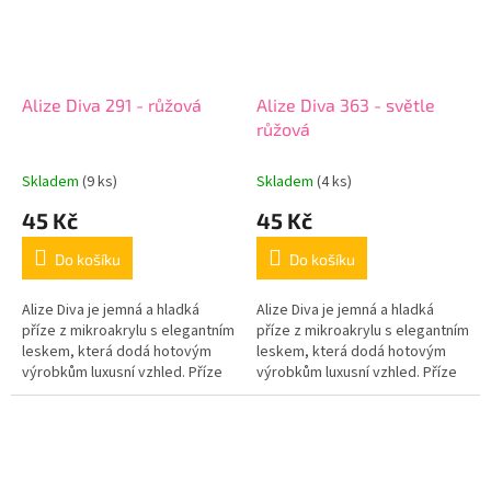
Alize Diva 291 - růžová
Alize Diva 363 - světle
růžová
Skladem
(9 ks)
Skladem
(4 ks)
45 Kč
45 Kč
Do košíku
Do košíku
Alize Diva je jemná a hladká
Alize Diva je jemná a hladká
příze z mikroakrylu s elegantním
příze z mikroakrylu s elegantním
leskem, která dodá hotovým
leskem, která dodá hotovým
výrobkům luxusní vzhled. Příze
výrobkům luxusní vzhled. Příze
je příjemná na dotek, krásně
je příjemná na dotek, krásně
klouže na háčku i jehlicích...
klouže na háčku i jehlicích...