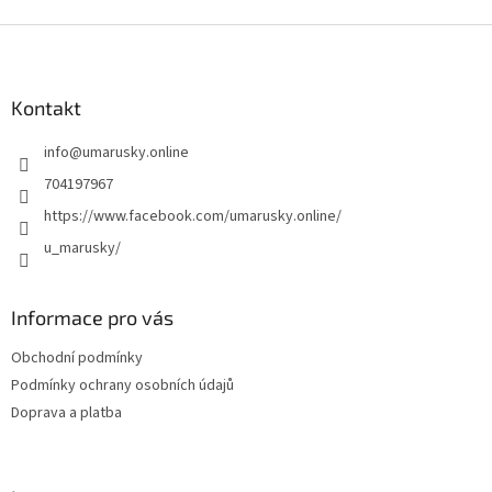
v
l
Z
á
á
d
p
a
a
Kontakt
c
t
í
info
@
umarusky.online
í
p
r
704197967
v
https://www.facebook.com/umarusky.online/
k
y
u_marusky/
v
ý
p
Informace pro vás
i
s
Obchodní podmínky
u
Podmínky ochrany osobních údajů
Doprava a platba