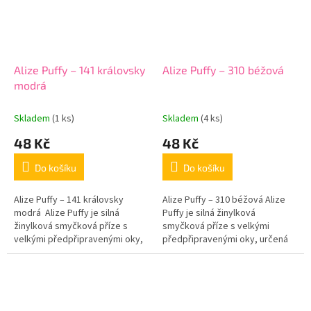
Alize Puffy – 141 královsky
Alize Puffy – 310 béžová
modrá
Skladem
(1 ks)
Skladem
(4 ks)
48 Kč
48 Kč
Do košíku
Do košíku
Alize Puffy – 141 královsky
Alize Puffy – 310 béžová Alize
modrá Alize Puffy je silná
Puffy je silná žinylková
žinylková smyčková příze s
smyčková příze s velkými
velkými předpřipravenými oky,
předpřipravenými oky, určená
určená pro pletení na rukou. Při
pro pletení na rukou. Při tvoření
tvoření nepotřebujete...
nepotřebujete háček ani
jehlice,...