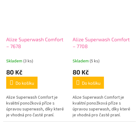
Alize Superwash Comfort
Alize Superwash Comfort
– 7678
– 7708
Skladem
(3 ks)
Skladem
(5 ks)
80 Kč
80 Kč
Do košíku
Do košíku
Alize Superwash Comfort je
Alize Superwash Comfort je
kvalitní ponožková příze s
kvalitní ponožková příze s
úpravou superwash, díky které
úpravou superwash, díky které
je vhodná pro časté praní.
je vhodná pro časté praní.
Hotové výrobky jsou příjemné
Hotové výrobky jsou příjemné
na nošení, dobře drží tvar a
na nošení, dobře drží tvar a
jsou...
jsou...