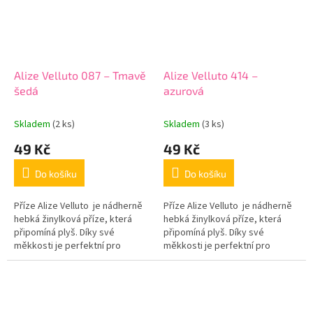
Alize Velluto 087 – Tmavě
Alize Velluto 414 –
šedá
azurová
Skladem
(2 ks)
Skladem
(3 ks)
49 Kč
49 Kč
Do košíku
Do košíku
Příze Alize Velluto je nádherně
Příze Alize Velluto je nádherně
hebká žinylková příze, která
hebká žinylková příze, která
připomíná plyš. Díky své
připomíná plyš. Díky své
měkkosti je perfektní pro
měkkosti je perfektní pro
výrobu amigurumi hraček, dek,
výrobu amigurumi hraček, dek,
polštářků nebo dětských...
polštářků nebo dětských...