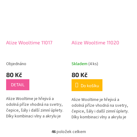
Alize Wooltime 11017
Alize Wooltime 11020
Objednáno
Skladem
(4 ks)
80 Kč
80 Kč
DETAIL
Do košíku
Alize Wooltime je hřejivá a
Alize Wooltime je hřejivá a
odolná příze vhodná na svetry,
odolná příze vhodná na svetry,
čepice, šály i další zimní úplety.
čepice, šály i další zimní úplety.
Díky kombinaci vlny a akrylu je
Díky kombinaci vlny a akrylu je
příze příjemná na nošení, dobře
příze příjemná na nošení, dobře
drží tvar a zároveň...
drží tvar a zároveň...
46
položek celkem
O