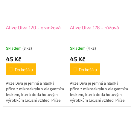
Alize Diva 120 - oranžová
Alize Diva 178 - růžová
Skladem
(8 ks)
Skladem
(4 ks)
45 Kč
45 Kč
Do košíku
Do košíku
Alize Diva je jemná a hladká
Alize Diva je jemná a hladká
příze z mikroakrylu s elegantním
příze z mikroakrylu s elegantním
leskem, která dodá hotovým
leskem, která dodá hotovým
výrobkům luxusní vzhled. Příze
výrobkům luxusní vzhled. Příze
je příjemná na dotek, krásně
je příjemná na dotek, krásně
klouže na háčku i jehlicích...
klouže na háčku i jehlicích...