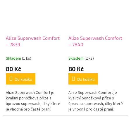
Alize Superwash Comfort
Alize Superwash Comfort
– 7839
– 7840
Skladem
(1 ks)
Skladem
(2 ks)
80 Kč
80 Kč
Do košíku
Do košíku
Alize Superwash Comfort je
Alize Superwash Comfort je
kvalitní ponožková příze s
kvalitní ponožková příze s
úpravou superwash, díky které
úpravou superwash, díky které
je vhodná pro časté praní.
je vhodná pro časté praní.
Hotové výrobky jsou příjemné
Hotové výrobky jsou příjemné
na nošení, dobře drží tvar a
na nošení, dobře drží tvar a
jsou...
jsou...