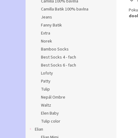
Camilla 100% bavlna
Camilla Batik 100% bavlna
Poku
doob
Jeans
Fanny Batik
Extra
Norek
Bamboo Socks
Best Socks 4 - fach
Best Socks 6 - fach
Lofoty
Patty
Tulip
Nepál Ombre
Waltz
Elen Baby
Tulip color
Elian
Elian Mimi