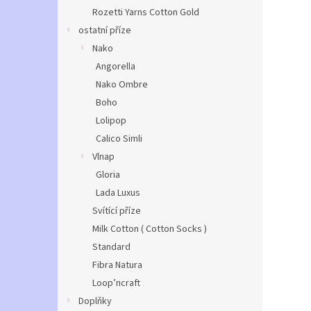
Rozetti Yarns Cotton Gold
ostatní příze
Nako
Angorella
Nako Ombre
Boho
Lolipop
Calico Simli
Vlnap
Gloria
Lada Luxus
Svítící příze
Milk Cotton ( Cotton Socks )
Standard
Fibra Natura
Loop’ncraft
Doplňky