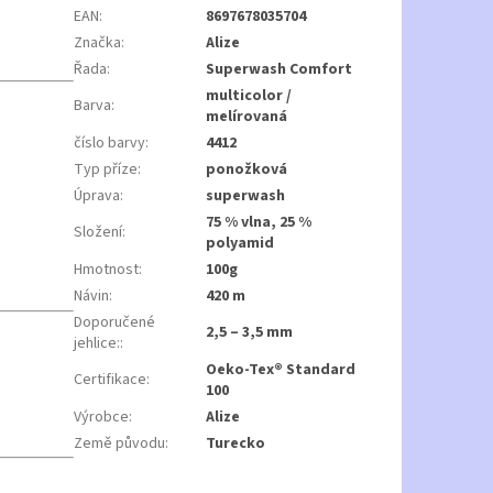
EAN
:
8697678035704
Značka
:
Alize
Řada
:
Superwash Comfort
multicolor /
Barva
:
melírovaná
číslo barvy
:
4412
Typ příze
:
ponožková
Úprava
:
superwash
75 % vlna, 25 %
Složení
:
polyamid
Hmotnost
:
100g
Návin
:
420 m
Doporučené
2,5 – 3,5 mm
jehlice:
:
Oeko-Tex® Standard
Certifikace
:
100
Výrobce
:
Alize
Země původu
:
Turecko