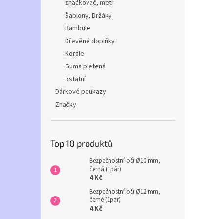
značkovač, metr
Šablony, Držáky
Bambule
Dřevěné doplňky
Korále
Guma pletená
ostatní
Dárkové poukazy
Značky
Top 10 produktů
Bezpečnostní oči Ø10 mm,
černá (1pár)
4 Kč
Bezpečnostní oči Ø12 mm,
černé (1pár)
4 Kč