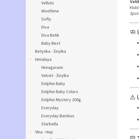
Vel
Velluto
Klub
Wooltime
Spotř
Softy
Diva
🧼 
Diva Batik
Baby Best
Betynka - žinylka
Himalaya
Himagurumi
Velvet - žinylka
Dolphin Baby
Dolphin Baby Colors
⚠️ 
Dolphin Mystery 200g
Everyday
Everyday Bambus
Starbella
Vlna - Hep
💛 