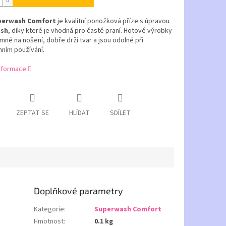
erwash Comfort
je kvalitní ponožková příze s úpravou
sh
, díky které je vhodná pro časté praní. Hotové výrobky
emné na nošení, dobře drží tvar a jsou odolné při
ním používání.
informace
ZEPTAT SE
HLÍDAT
SDÍLET
Doplňkové parametry
Kategorie
:
Superwash Comfort
Hmotnost
:
0.1 kg