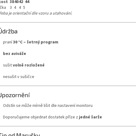
ikost
38
40
42
44
íčka
3
4
4
5
eba je orientační dle vzoru a utahování.
Údržba
praní
30 °C – šetrný program
bez aviváže
sušit
volně rozložené
nesušit v sušičce
Upozornění
Odstín se může mírně lišit dle nastavení monitoru
Doporučujeme objednat dostatek příze z
jedné šarže
Tip od Marušky