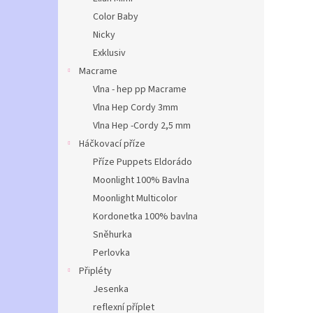
Color Baby
Nicky
Exklusiv
Macrame
Vlna - hep pp Macrame
Vlna Hep Cordy 3mm
Vlna Hep -Cordy 2,5 mm
Háčkovací příze
Příze Puppets Eldorádo
Moonlight 100% Bavlna
Moonlight Multicolor
Kordonetka 100% bavlna
Sněhurka
Perlovka
Připléty
Jesenka
reflexní příplet