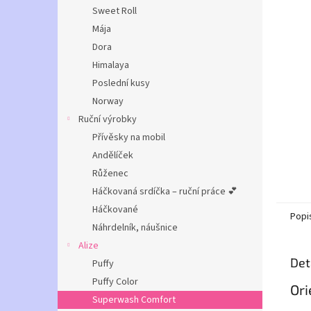
n
Sweet Roll
e
Mája
l
Dora
Himalaya
Poslední kusy
Norway
Ruční výrobky
Přívěsky na mobil
Andělíček
Růženec
Háčkovaná srdíčka – ruční práce 💕
Háčkované
Popi
Náhrdelník, náušnice
Alize
Det
Puffy
Puffy Color
Ori
Superwash Comfort