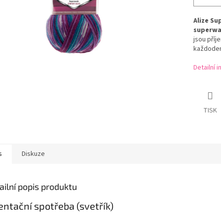
Alize
Sup
superwa
jsou příj
každoden
Detailní 
TISK
s
Diskuze
ailní popis produktu
entační spotřeba (svetřík)