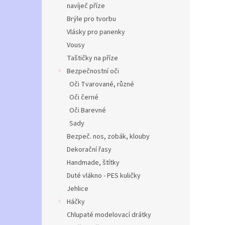
navíječ příze
Brýle pro tvorbu
Vlásky pro panenky
Vousy
Taštičky na příze
Bezpečnostní oči
Oči Tvarované, různé
Oči černé
Oči Barevné
Sady
Bezpeč. nos, zobák, klouby
Dekorační řasy
Handmade, štítky
Duté vlákno - PES kuličky
Jehlice
Háčky
Chlupaté modelovací drátky