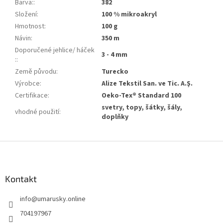
Barva:
:
382
Složení
:
100 % mikroakryl
Hmotnost
:
100 g
Návin
:
350 m
Doporučené jehlice/ háček
3 - 4 mm
:
:
Země původu
:
Turecko
Výrobce
:
Alize Tekstil San. ve Tic. A.Ş.
Certifikace
:
Oeko-Tex® Standard 100
svetry, topy, šátky, šály,
vhodné použití
:
doplňky
Z
á
p
a
Kontakt
t
info
@
umarusky.online
í
704197967