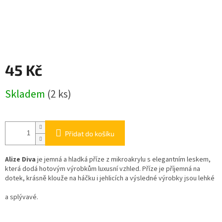
45 Kč
Měrná
Skladem
(2 ks)
cena:
Přidat do košíku
Alize Diva
je jemná a hladká příze z mikroakrylu s elegantním leskem,
která dodá hotovým výrobkům luxusní vzhled. Příze je příjemná na
dotek, krásně klouže na háčku i jehlicích a výsledné výrobky jsou lehké
a splývavé.