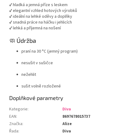
✔ hladká a jemná příze s leskem
✔ elegantní vzhled hotových výrobků
✔ ideální na lehké oděvy a doplňky
✔ snadná práce na háčku i jehlicích
✔ lehká a příjemná na nošení
🧼 Údržba
praní na 30 °C (jemný program)
nesušit v sušičce
nežehlit
sušit volně rozložené
Doplňkové parametry
Kategorie
:
Diva
EAN
:
8697678015737
Značka
:
Alize
Řada
:
Diva