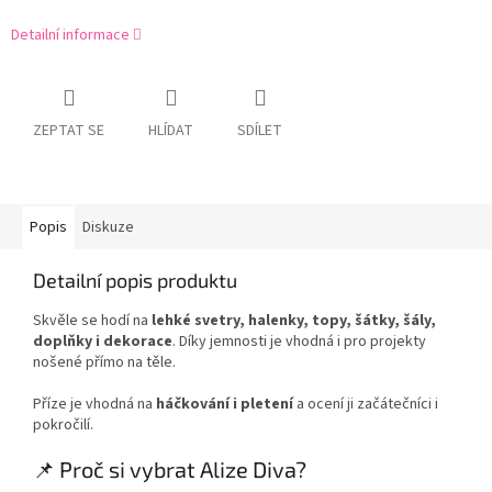
Detailní informace
ZEPTAT SE
HLÍDAT
SDÍLET
Popis
Diskuze
Detailní popis produktu
Skvěle se hodí na
lehké svetry, halenky, topy, šátky, šály,
doplňky i dekorace
. Díky jemnosti je vhodná i pro projekty
nošené přímo na těle.
Příze je vhodná na
háčkování i pletení
a ocení ji začátečníci i
pokročilí.
📌 Proč si vybrat Alize Diva?