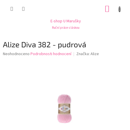
Přejít
NÁKUP
na
obsah
KOŠÍK
E-shop U Marušky
Ruční práce s láskou
Alize Diva 382 - pudrová
Průměrné
Neohodnoceno
Podrobnosti hodnocení
Značka:
Alize
hodnocení
produktu
je
0,0
z
5
hvězdiček.