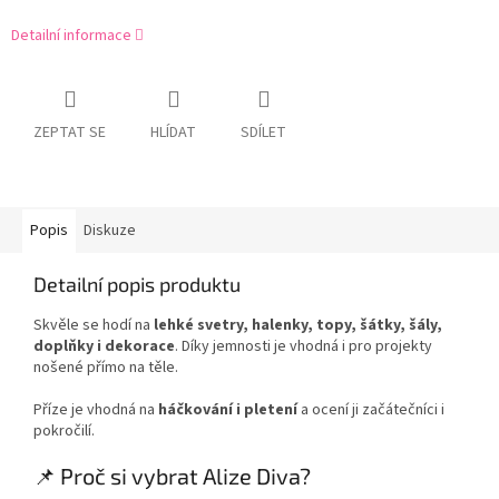
Detailní informace
ZEPTAT SE
HLÍDAT
SDÍLET
Popis
Diskuze
Detailní popis produktu
Skvěle se hodí na
lehké svetry, halenky, topy, šátky, šály,
doplňky i dekorace
. Díky jemnosti je vhodná i pro projekty
nošené přímo na těle.
Příze je vhodná na
háčkování i pletení
a ocení ji začátečníci i
pokročilí.
📌 Proč si vybrat Alize Diva?