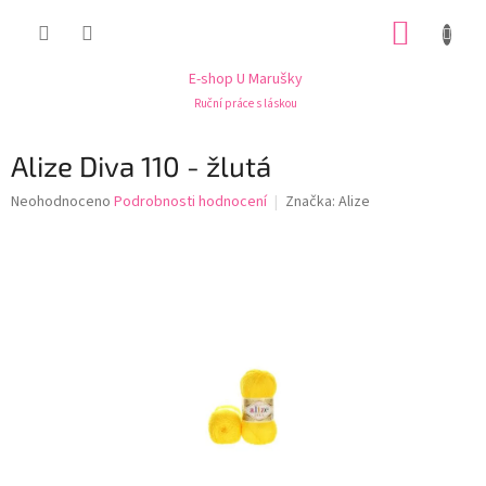
Přejít
NÁKUP
na
obsah
KOŠÍK
E-shop U Marušky
Ruční práce s láskou
Alize Diva 110 - žlutá
Průměrné
Neohodnoceno
Podrobnosti hodnocení
Značka:
Alize
hodnocení
produktu
je
0,0
z
5
hvězdiček.