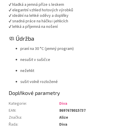
✔ hladká a jemná příze s leskem
✔ elegantní vzhled hotových výrobků
✔ ideální na lehké oděvy a doplňky
✔ snadná práce na háčku i jehlicích
✔ lehká a příjemná na nošení
🧼 Údržba
praní na 30 °C (jemný program)
nesušit v sušičce
nežehlit
sušit volně rozložené
Doplňkové parametry
Kategorie
:
Diva
EAN
:
8697678015737
Značka
:
Alize
Řada
:
Diva