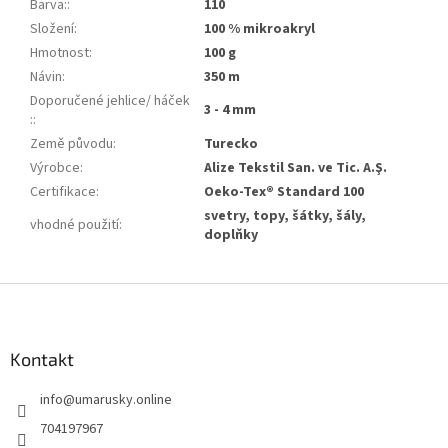
Barva:
:
110
Složení
:
100 % mikroakryl
Hmotnost
:
100 g
Návin
:
350 m
Doporučené jehlice/ háček
3 - 4 mm
:
:
Země původu
:
Turecko
Výrobce
:
Alize Tekstil San. ve Tic. A.Ş.
Certifikace
:
Oeko-Tex® Standard 100
svetry, topy, šátky, šály,
vhodné použití
:
doplňky
Z
á
p
a
Kontakt
t
info
@
umarusky.online
í
704197967