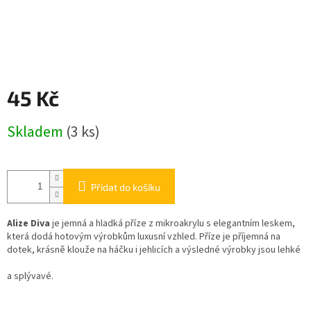
45 Kč
Měrná
Skladem
(3 ks)
cena:
Přidat do košíku
Alize Diva
je jemná a hladká příze z mikroakrylu s elegantním leskem,
která dodá hotovým výrobkům luxusní vzhled. Příze je příjemná na
dotek, krásně klouže na háčku i jehlicích a výsledné výrobky jsou lehké
a splývavé.