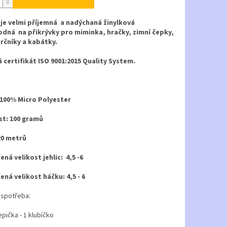
 je velmi příjemná a nadýchaná žinylková
odná na přikrývky pro miminka, hračky, zimní čepky,
krčníky a kabátky.
 certifikát ISO 9001:2015 Quality System.
 100% Micro Polyester
t: 100 gramů
20 metrů
ná velikost jehlic: 4,5 -6
ná velikost háčku: 4,5 - 6
 spotřeba:
pička - 1 klubíčko