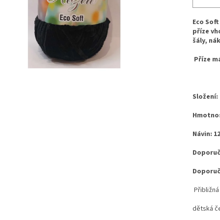
Eco Soft
příze vh
šály, ná
Příze má
Složení:
Hmotnos
Návin: 1
Doporuče
Doporuče
Přibližná
dětská če