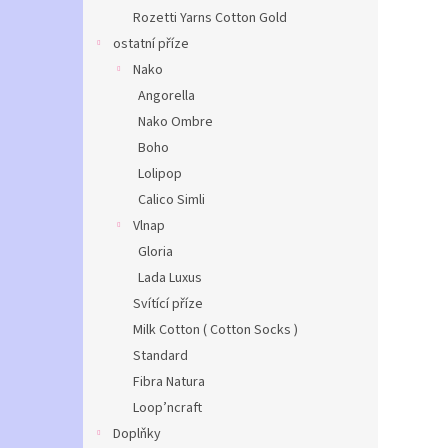
Rozetti Yarns Cotton Gold
ostatní příze
Nako
Angorella
Nako Ombre
Boho
Lolipop
Calico Simli
Vlnap
Gloria
Lada Luxus
Svítící příze
Milk Cotton ( Cotton Socks )
Standard
Fibra Natura
Loop’ncraft
Doplňky