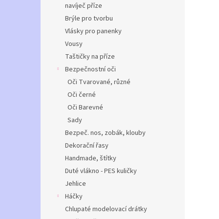
navíječ příze
Brýle pro tvorbu
Vlásky pro panenky
Vousy
Taštičky na příze
Bezpečnostní oči
Oči Tvarované, různé
Oči černé
Oči Barevné
Sady
Bezpeč. nos, zobák, klouby
Dekorační řasy
Handmade, štítky
Duté vlákno - PES kuličky
Jehlice
Háčky
Chlupaté modelovací drátky