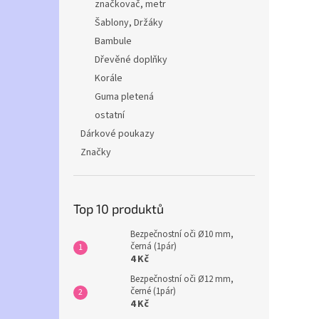
značkovač, metr
Šablony, Držáky
Bambule
Dřevěné doplňky
Korále
Guma pletená
ostatní
Dárkové poukazy
Značky
Top 10 produktů
Bezpečnostní oči Ø10 mm,
černá (1pár)
4 Kč
Bezpečnostní oči Ø12 mm,
černé (1pár)
4 Kč