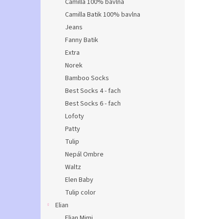
Camilla 100% bavlna
Camilla Batik 100% bavlna
Jeans
Fanny Batik
Extra
Norek
Bamboo Socks
Best Socks 4 - fach
Best Socks 6 - fach
Lofoty
Patty
Tulip
Nepál Ombre
Waltz
Elen Baby
Tulip color
Elian
Elian Mimi