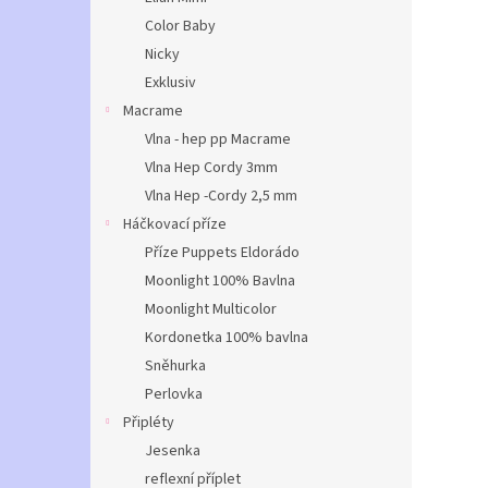
Color Baby
Nicky
Exklusiv
Macrame
Vlna - hep pp Macrame
Vlna Hep Cordy 3mm
Vlna Hep -Cordy 2,5 mm
Háčkovací příze
Příze Puppets Eldorádo
Moonlight 100% Bavlna
Moonlight Multicolor
Kordonetka 100% bavlna
Sněhurka
Perlovka
Připléty
Jesenka
reflexní příplet