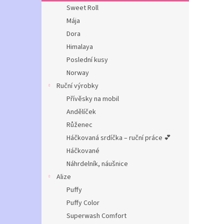
n
Sweet Roll
e
Mája
l
Dora
Himalaya
Poslední kusy
Norway
Ruční výrobky
Přívěsky na mobil
Andělíček
Růženec
Háčkovaná srdíčka – ruční práce 💕
Háčkované
Náhrdelník, náušnice
Alize
Puffy
Puffy Color
Superwash Comfort