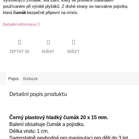
vytvořených zvířátek. Má závit, který se provleče materiálem
používaném při výrobě plyšáků. Z druhé strany se nacvakne pojistka,
která
čumák
bezpečně připevní na místo.
Detailní informace
ZEPTAT SE
HLÍDAT
SDÍLET
Popis
Diskuze
Detailní popis produktu
Černý plastový hladký čumá
k
20
x
15 mm.
Balení obsahuje čumák a pojistku.
Délka vrutu: 1 cm.
Samostatně nevhodné pro manipulaci pro děti do 3 let.