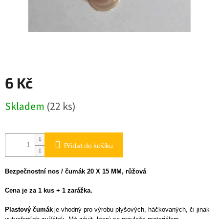
6 Kč
Měrná
Skladem
(22 ks)
cena:
Přidat do košíku
Bezpečnostní nos / čumák 20 X 15 MM, růžová
Cena je za 1 kus + 1 zarážka.
Plastový čumák
je vhodný pro výrobu plyšových, háčkovaných, či jinak