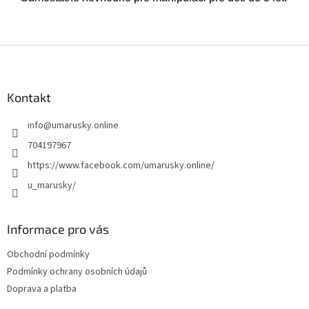
Z
á
p
a
Kontakt
t
info
@
umarusky.online
í
704197967
https://www.facebook.com/umarusky.online/
u_marusky/
Informace pro vás
Obchodní podmínky
Podmínky ochrany osobních údajů
Doprava a platba