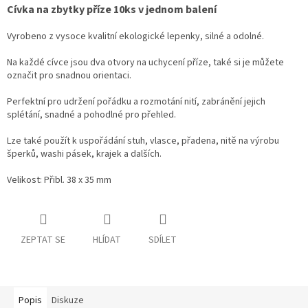
Cívka na zbytky příze 10ks v jednom balení
Vyrobeno z vysoce kvalitní ekologické lepenky, silné a odolné.
Na každé cívce jsou dva otvory na uchycení příze, také si je můžete
označit pro snadnou orientaci.
Perfektní pro udržení pořádku a rozmotání nití, zabránění jejich
splétání, snadné a pohodlné pro přehled.
Lze také použít k uspořádání stuh, vlasce, přadena, nitě na výrobu
šperků, washi pásek, krajek a dalších.
Velikost: Přibl. 38 x 35 mm
ZEPTAT SE
HLÍDAT
SDÍLET
Popis
Diskuze