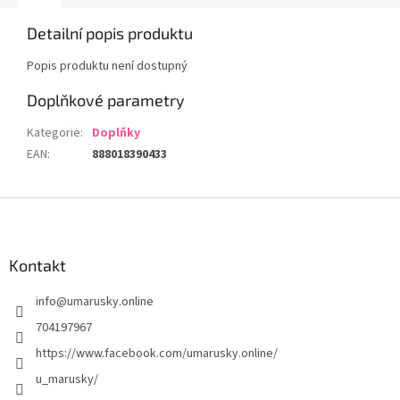
Detailní popis produktu
Popis produktu není dostupný
Doplňkové parametry
Kategorie
:
Doplňky
EAN
:
888018390433
Z
á
p
a
Kontakt
t
info
@
umarusky.online
í
704197967
https://www.facebook.com/umarusky.online/
u_marusky/