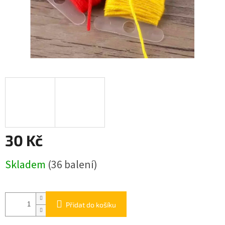
30 Kč
Měrná
Skladem
(36 balení)
cena:
Přidat do košíku