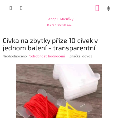
Přejít
NÁKUP
na
obsah
KOŠÍK
E-shop U Marušky
Ruční práce s láskou
Cívka na zbytky příze 10 cívek v
jednom balení - transparentní
Průměrné
Neohodnoceno
Podrobnosti hodnocení
Značka:
dovoz
hodnocení
produktu
je
0,0
z
5
hvězdiček.