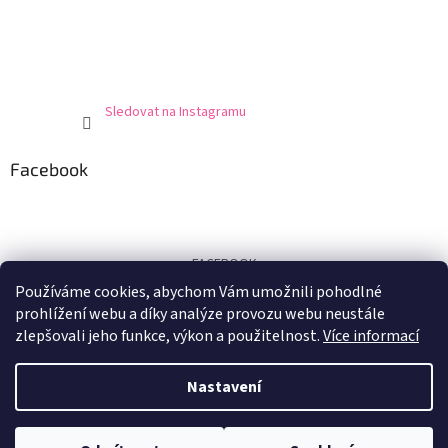
Sledovat na Instagramu
Facebook
FACEBOOK
Používáme cookies, abychom Vám umožnili pohodlné
Certifikát
prohlížení webu a díky analýze provozu webu neustále
zlepšovali jeho funkce, výkon a použitelnost.
Více informací
Nastavení
Vytvořil Shoptet