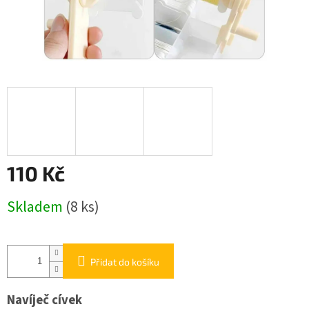
110 Kč
Měrná
Skladem
(8 ks)
cena:
Přidat do košíku
Navíječ cívek