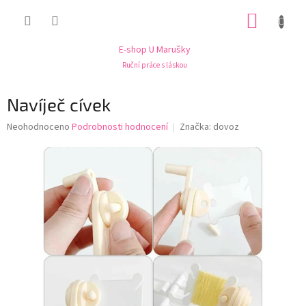
Přejít
NÁKUP
na
obsah
KOŠÍK
E-shop U Marušky
Ruční práce s láskou
Navíječ cívek
Průměrné
Neohodnoceno
Podrobnosti hodnocení
Značka:
dovoz
hodnocení
produktu
je
0,0
z
5
hvězdiček.