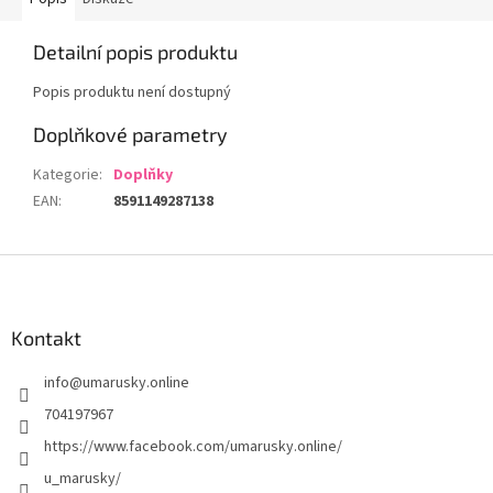
Detailní popis produktu
Popis produktu není dostupný
Doplňkové parametry
Kategorie
:
Doplňky
EAN
:
8591149287138
Z
á
p
a
Kontakt
t
info
@
umarusky.online
í
704197967
https://www.facebook.com/umarusky.online/
u_marusky/