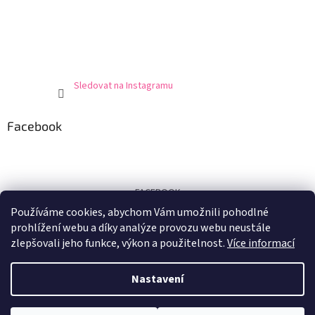
Sledovat na Instagramu
Facebook
FACEBOOK
Používáme cookies, abychom Vám umožnili pohodlné
Certifikát
prohlížení webu a díky analýze provozu webu neustále
zlepšovali jeho funkce, výkon a použitelnost.
Více informací
Nastavení
Vytvořil Shoptet