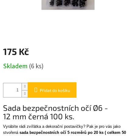
175 Kč
Měrná
Skladem
(6 ks)
cena:
Přidat do košíku
Sada bezpečnostních očí
Ø6 -
12
mm černá 100 ks.
Vyrábíte rádi zvířátka a dekorační postavičky? Pak je pro vás jako
stvořená
sada bezpečnostních očí 5 rozměrů po 20 ks ( celkem 50