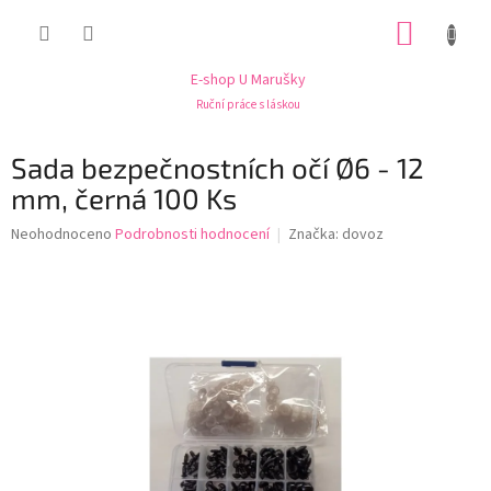
Přejít
NÁKUP
na
obsah
KOŠÍK
E-shop U Marušky
Ruční práce s láskou
Sada bezpečnostních očí Ø6 - 12
mm, černá 100 Ks
Průměrné
Neohodnoceno
Podrobnosti hodnocení
Značka:
dovoz
hodnocení
produktu
je
0,0
z
5
hvězdiček.