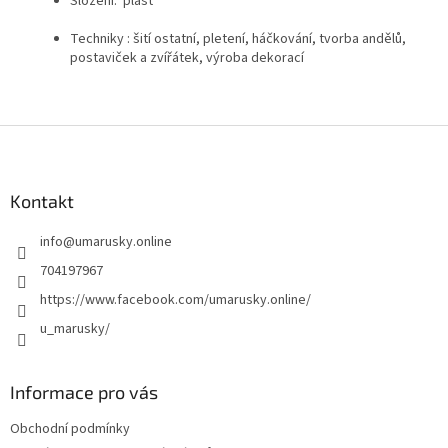
Složení: plast
Techniky :
šití ostatní, pletení, háčkování, tvorba andělů,
postaviček a zvířátek, výroba dekorací
Z
á
p
a
Kontakt
t
info
@
umarusky.online
í
704197967
https://www.facebook.com/umarusky.online/
u_marusky/
Informace pro vás
Obchodní podmínky