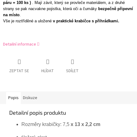
páru = 100 ks )
. Mají závit, který se provleče materiálem, a z druhé
strany se pak nacvakne pojistka, která oči a čumáky
bezpečně připevní
na místo
.
Vše je roztříděné a uložené
v praktické krabičce s přihrádkami.
Detailní informace
ZEPTAT SE
HLÍDAT
SDÍLET
Popis
Diskuze
Detailní popis produktu
Rozměry krabičky: 7,5
x 13 x 2,2 cm