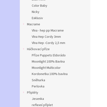
Color Baby
Nicky
Exklusiv
Macrame
Vlna - hep pp Macrame
Vlna Hep Cordy 3mm
Vlna Hep -Cordy 2,5 mm
Háčkovací příze
Příze Puppets Eldorádo
Moonlight 100% Bavlna
Moonlight Multicolor
Kordonetka 100% bavlna
Sněhurka
Perlovka
Připléty
Jesenka
reflexní příplet