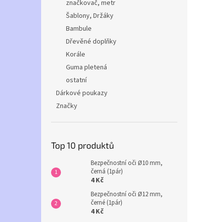
značkovač, metr
Šablony, Držáky
Bambule
Dřevěné doplňky
Korále
Guma pletená
ostatní
Dárkové poukazy
Značky
Top 10 produktů
Bezpečnostní oči Ø10 mm,
černá (1pár)
4 Kč
Bezpečnostní oči Ø12 mm,
černé (1pár)
4 Kč