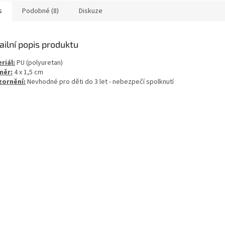
s
Podobné (8)
Diskuze
ailní popis produktu
riál:
PU (polyuretan)
měr:
4 x 1,5 cm
ornění:
Nevhodné pro děti do 3 let - nebezpečí spolknutí