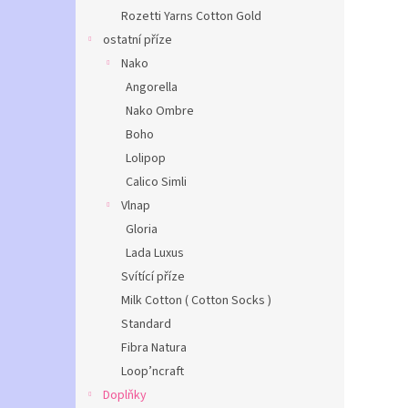
Rozetti Yarns Cotton Gold
ostatní příze
Nako
Angorella
Nako Ombre
Boho
Lolipop
Calico Simli
Vlnap
Gloria
Lada Luxus
Svítící příze
Milk Cotton ( Cotton Socks )
Standard
Fibra Natura
Loop’ncraft
Doplňky