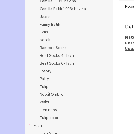
Camilla 100% bavlna
Popi
Camilla Batik 100% bavlna
Jeans
Fanny Batik
Det
Extra
Mate
Norek
Roz
Bamboo Socks
Upoz
Best Socks 4 - fach
Best Socks 6 - fach
Lofoty
Patty
Tulip
Nepál Ombre
Waltz
Elen Baby
Tulip color
Elian
Elian Mimi