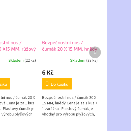
stní nos /
Bezpečnostní nos /
 X15 MM, růžový
čumák 20 X 15 MM, hnědy
Další
produkt
Skladem
(22 ks)
Skladem
(33 ks)
6 Kč
šíku
Do košíku
ní nos / čumák 20 X
Bezpečnostní nos / čumák 20 X
ová Cena je za 1 kus
15 MM, hnědý Cena je za 1 kus +
a. Plastový čumák je
1 zarážka. Plastový čumák je
 výrobu plyšových,
vhodný pro výrobu plyšových,
, či jinak
háčkovaných, či jinak
 zvířátek....
vytvořených zvířátek....