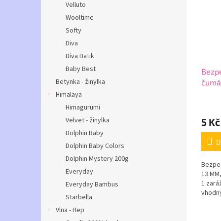
Velluto
Wooltime
Softy
Diva
Diva Batik
Baby Best
Bezpe
Betynka - žinylka
čumák
Himalaya
Himagurumi
Velvet - žinylka
5 Kč
Dolphin Baby
D
Dolphin Baby Colors
Dolphin Mystery 200g
Bezpeč
Everyday
13 MM,
1 zará
Everyday Bambus
vhodný
Starbella
háčkov
Vlna - Hep
vytvoř