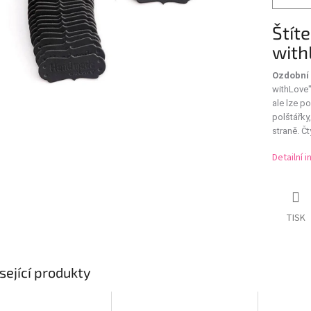
Štít
with
Ozdobní 
withLove
ale lze p
polštářky,
straně. Čt
Detailní 
TISK
sející produkty