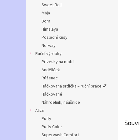
n
Sweet Roll
e
Mája
l
Dora
Himalaya
Poslední kusy
Norway
Ruční výrobky
Přívěsky na mobil
Andělíček
Růženec
Háčkovaná srdíčka – ruční práce 💕
Háčkované
Náhrdelník, náušnice
Alize
Puffy
Souvi
Puffy Color
Superwash Comfort