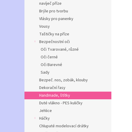
navíječ příze
Brýle pro tvorbu
Vlásky pro panenky
Vousy
Taštičky na příze
Bezpečnostní oči
Oči Tvarované, různé
Oči černé
Oči Barevné
Sady
Bezpeč. nos, zobák, klouby
Dekorační řasy
Handmade, štítky
Duté vlákno - PES kuličky
Jehlice
Háčky
Chlupaté modelovací drátky