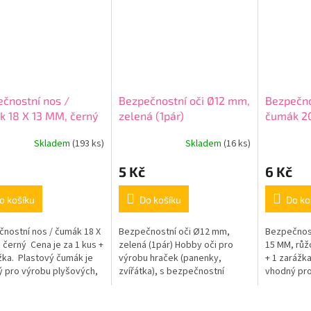
čnostní nos /
Bezpečnostní oči Ø12 mm,
Bezpečno
 18 X 13 MM, černý
zelená (1pár)
čumák 20
Skladem
(193 ks)
Skladem
(16 ks)
Průměrné
hodnocení
5 Kč
6 Kč
produktu
je
5,0
o košíku
Do košíku
Do ko
z
5
nostní nos / čumák 18 X
Bezpečnostní oči Ø12 mm,
Bezpečnost
hvězdiček.
 černý Cena je za 1 kus +
zelená (1pár) Hobby oči pro
15 MM, růž
žka. Plastový čumák je
výrobu hraček (panenky,
+ 1 zarážk
 pro výrobu plyšových,
zvířátka), s bezpečnostní
vhodný pro
aných, či jinak
zarážkou proti vypadnutí. Očka
háčkovaných
ených...
lze použít i jako čumáčky,
vytvořených
záleží na vaší...