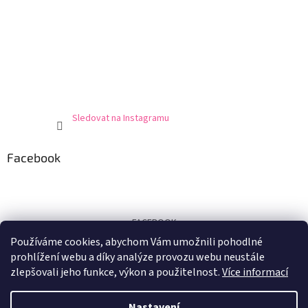
Sledovat na Instagramu
Facebook
FACEBOOK
Používáme cookies, abychom Vám umožnili pohodlné
Certifikát
prohlížení webu a díky analýze provozu webu neustále
zlepšovali jeho funkce, výkon a použitelnost.
Více informací
Nastavení