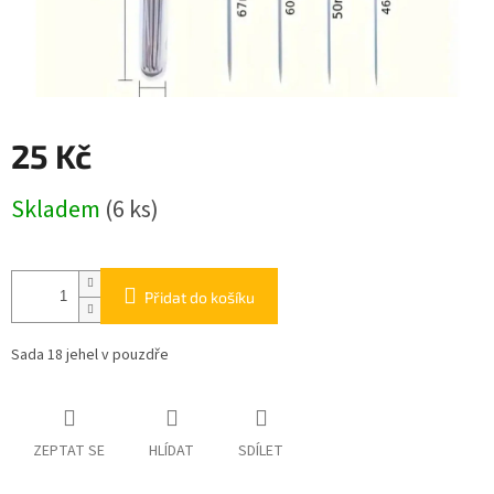
25 Kč
Měrná
Skladem
(6 ks)
cena:
Přidat do košíku
Sada 18 jehel v pouzdře
ZEPTAT SE
HLÍDAT
SDÍLET