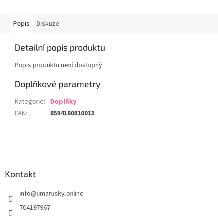
Popis
Diskuze
Detailní popis produktu
Popis produktu není dostupný
Doplňkové parametry
Kategorie
:
Doplňky
EAN
:
8594180810013
Z
á
p
a
Kontakt
t
info
@
umarusky.online
í
704197967