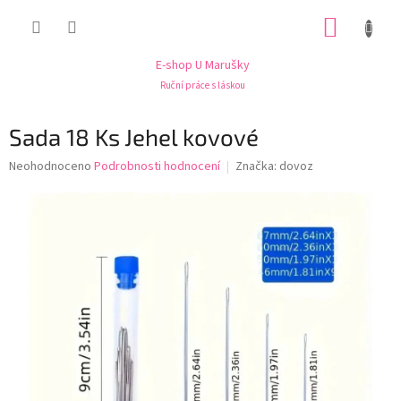
Přejít
NÁKUP
na
obsah
KOŠÍK
E-shop U Marušky
Ruční práce s láskou
Sada 18 Ks Jehel kovové
Průměrné
Neohodnoceno
Podrobnosti hodnocení
Značka:
dovoz
hodnocení
produktu
je
0,0
z
5
hvězdiček.