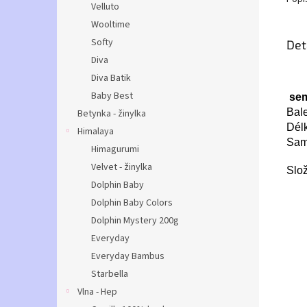
Velluto
Wooltime
Softy
Det
Diva
Diva Batik
Baby Best
sem
Bale
Betynka - žinylka
Délk
Himalaya
Samo
Himagurumi
Velvet - žinylka
Slož
Dolphin Baby
Dolphin Baby Colors
Dolphin Mystery 200g
Everyday
Everyday Bambus
Starbella
Vlna - Hep