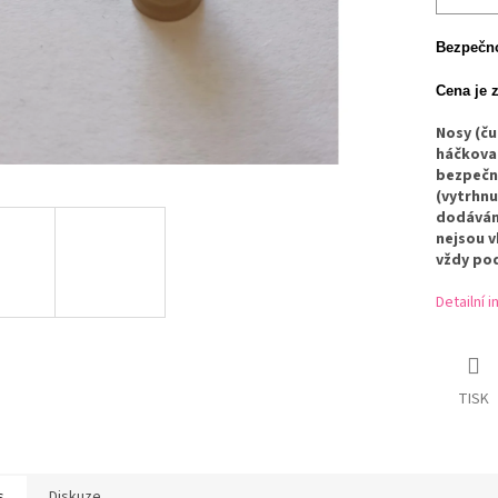
Bezpečno
Cena je 
Nosy (č
háčkovan
bezpečno
(vytrhnu
dodávány
nejsou v
vždy po
Detailní 
TISK
s
Diskuze