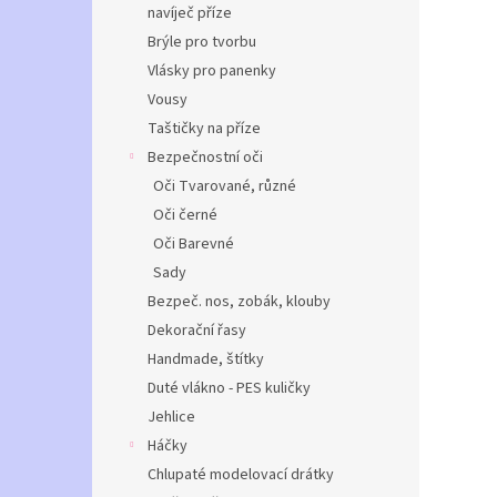
navíječ příze
Brýle pro tvorbu
Vlásky pro panenky
Vousy
Taštičky na příze
Bezpečnostní oči
Oči Tvarované, různé
Oči černé
Oči Barevné
Sady
Bezpeč. nos, zobák, klouby
Dekorační řasy
Handmade, štítky
Duté vlákno - PES kuličky
Jehlice
Háčky
Chlupaté modelovací drátky