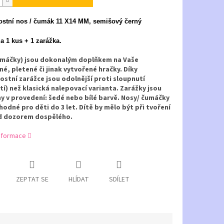
stní nos / čumák 11 X14 MM, semišový černý
za 1 kus + 1 zarážka.
umáčky) jsou dokonalým doplňkem na Vaše
é, pletené či jinak vytvořené hračky. Díky
stní zarážce jsou odolnější proti sloupnutí
tí) než klasická nalepovací varianta. Zarážky jsou
 v provedení: šedé nebo bílé barvě. Nosy/ čumáčky
hodné pro děti do 3 let. Dítě by mělo být při tvoření
d dozorem dospělého.
informace
ZEPTAT SE
HLÍDAT
SDÍLET