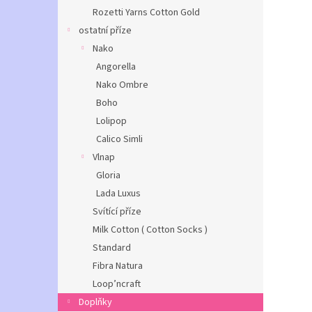
Rozetti Yarns Cotton Gold
ostatní příze
Nako
Angorella
Nako Ombre
Boho
Lolipop
Calico Simli
Vlnap
Gloria
Lada Luxus
Svítící příze
Milk Cotton ( Cotton Socks )
Standard
Fibra Natura
Loop’ncraft
Doplňky