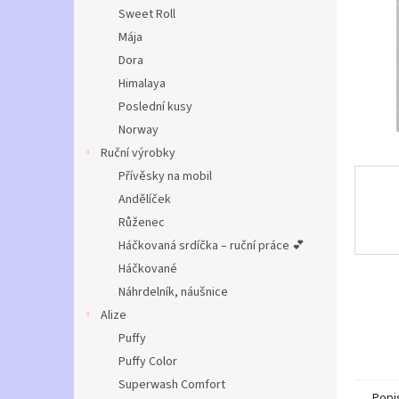
n
Sweet Roll
e
Mája
l
Dora
Himalaya
Poslední kusy
Norway
Ruční výrobky
Přívěsky na mobil
Andělíček
Růženec
Háčkovaná srdíčka – ruční práce 💕
Háčkované
Náhrdelník, náušnice
Alize
Puffy
Puffy Color
Superwash Comfort
Popi