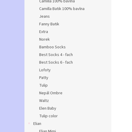
Camilla 100% bavlna
Camilla Batik 100% bavlna
Jeans
Fanny Batik
Extra
Norek
Bamboo Socks
Best Socks 4 - fach
Best Socks 6 - fach
Lofoty
Patty
Tulip
Nepál Ombre
Waltz
Elen Baby
Tulip color
Elian
Elian Mimi