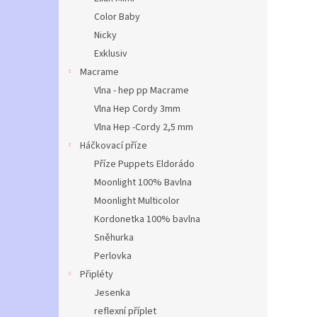
Color Baby
Nicky
Exklusiv
Macrame
Vlna - hep pp Macrame
Vlna Hep Cordy 3mm
Vlna Hep -Cordy 2,5 mm
Háčkovací příze
Příze Puppets Eldorádo
Moonlight 100% Bavlna
Moonlight Multicolor
Kordonetka 100% bavlna
Sněhurka
Perlovka
Připléty
Jesenka
reflexní příplet