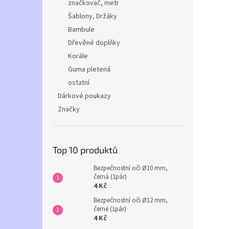
značkovač, metr
Šablony, Držáky
Bambule
Dřevěné doplňky
Korále
Guma pletená
ostatní
Dárkové poukazy
Značky
Top 10 produktů
Bezpečnostní oči Ø10 mm,
černá (1pár)
4 Kč
Bezpečnostní oči Ø12 mm,
černé (1pár)
4 Kč