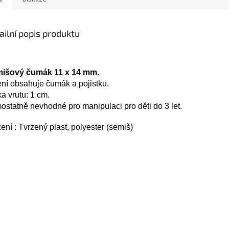
ailní popis produktu
išový čumá
k
11
x
14 mm.
ní obsahuje čumák a pojistku.
a vrutu: 1 cm.
statně nevhodné pro manipulaci pro děti do 3 let.
ení : Tvrzený plast, polyester (semiš)