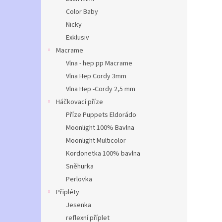
Color Baby
Nicky
Exklusiv
Macrame
Vlna - hep pp Macrame
Vlna Hep Cordy 3mm
Vlna Hep -Cordy 2,5 mm
Háčkovací příze
Příze Puppets Eldorádo
Moonlight 100% Bavlna
Moonlight Multicolor
Kordonetka 100% bavlna
Sněhurka
Perlovka
Připléty
Jesenka
reflexní příplet