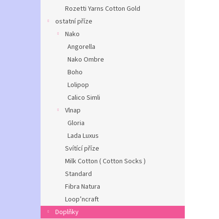
Rozetti Yarns Cotton Gold
ostatní příze
Nako
Angorella
Nako Ombre
Boho
Lolipop
Calico Simli
Vlnap
Gloria
Lada Luxus
Svítící příze
Milk Cotton ( Cotton Socks )
Standard
Fibra Natura
Loop’ncraft
Doplňky