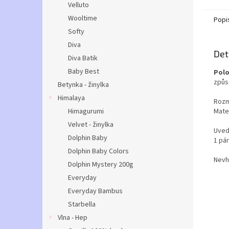
Velluto
Wooltime
Popi
Softy
Diva
Det
Diva Batik
Baby Best
Polo
způs
Betynka - žinylka
Himalaya
Rozm
Mater
Himagurumi
Velvet - žinylka
Uvede
Dolphin Baby
1 pá
Dolphin Baby Colors
Nevh
Dolphin Mystery 200g
Everyday
Everyday Bambus
Starbella
Vlna - Hep