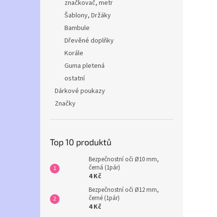
značkovač, metr
Šablony, Držáky
Bambule
Dřevěné doplňky
Korále
Guma pletená
ostatní
Dárkové poukazy
Značky
Top 10 produktů
Bezpečnostní oči Ø10 mm,
černá (1pár)
4 Kč
Bezpečnostní oči Ø12 mm,
černé (1pár)
4 Kč