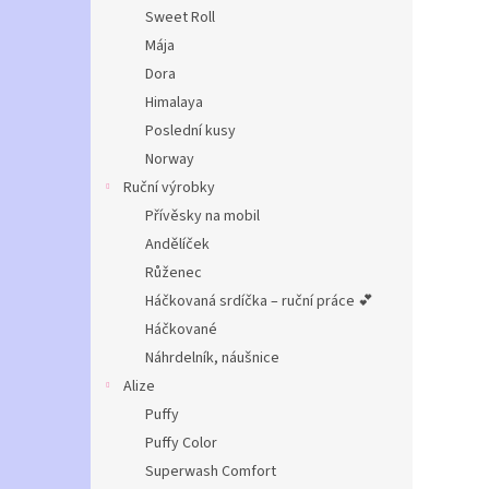
n
Sweet Roll
e
Mája
l
Dora
Himalaya
Poslední kusy
Norway
Ruční výrobky
Přívěsky na mobil
Andělíček
Růženec
Háčkovaná srdíčka – ruční práce 💕
Háčkované
Náhrdelník, náušnice
Alize
Puffy
Puffy Color
Superwash Comfort