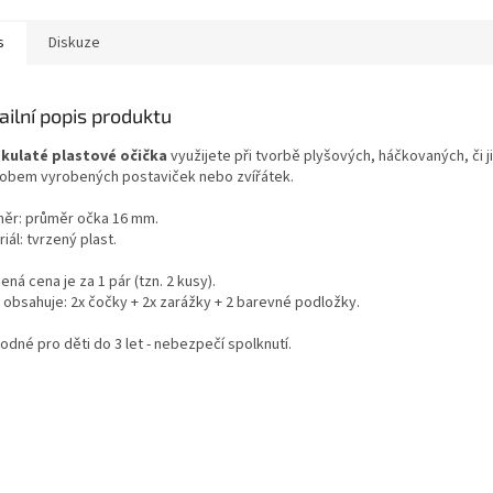
s
Diskuze
ailní popis produktu
kulaté plastové očička
využijete při tvorbě plyšových, háčkovaných, či 
obem vyrobených postaviček nebo zvířátek.
ěr: průměr očka 16 mm.
iál: tvrzený plast.
ná cena je za 1 pár (tzn. 2 kusy).
r obsahuje: 2x čočky + 2x zarážky + 2 barevné podložky.
odné pro děti do 3 let - nebezpečí spolknutí.