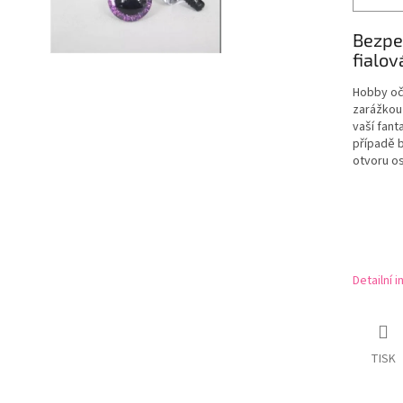
Bezpe
fialov
Hobby oči
zarážkou 
vaší fant
případě 
otvoru os
Detailní 
TISK