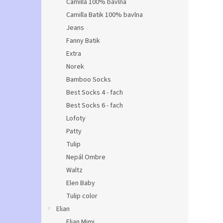
Camilla 100% bavlna
Camilla Batik 100% bavlna
Jeans
Fanny Batik
Extra
Norek
Bamboo Socks
Best Socks 4 - fach
Best Socks 6 - fach
Lofoty
Patty
Tulip
Nepál Ombre
Waltz
Elen Baby
Tulip color
Elian
Elian Mimi