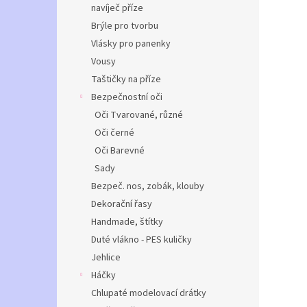
navíječ příze
Brýle pro tvorbu
Vlásky pro panenky
Vousy
Taštičky na příze
Bezpečnostní oči
Oči Tvarované, různé
Oči černé
Oči Barevné
Sady
Bezpeč. nos, zobák, klouby
Dekorační řasy
Handmade, štítky
Duté vlákno - PES kuličky
Jehlice
Háčky
Chlupaté modelovací drátky