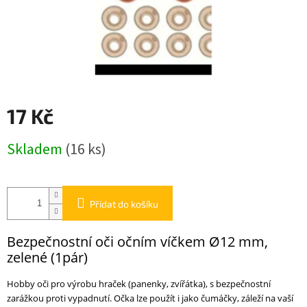
17 Kč
Měrná
Skladem
(16 ks)
cena:
Přidat do košíku
Bezpečnostní oči očním víčkem Ø12 mm,
zelené (1pár)
Hobby oči pro výrobu hraček (panenky, zvířátka), s bezpečnostní
zarážkou proti vypadnutí. Očka lze použít i jako čumáčky, záleží na vaší