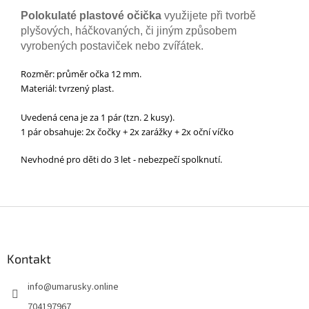
Polokulaté plastové očička
využijete při tvorbě
plyšových, háčkovaných, či jiným způsobem
vyrobených postaviček nebo zvířátek.
Rozměr: průměr očka 12 mm.
Materiál: tvrzený plast.
Uvedená cena je za 1 pár (tzn. 2 kusy).
1 pár obsahuje: 2x čočky + 2x zarážky + 2x oční víčko
Nevhodné pro děti do 3 let - nebezpečí spolknutí.
Z
á
p
a
Kontakt
t
info
@
umarusky.online
í
704197967