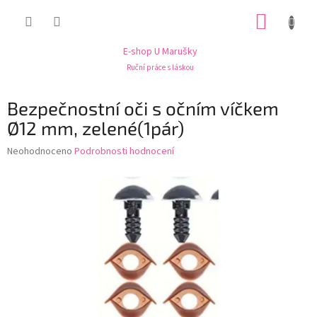
Přejít
NÁKUP
na
obsah
KOŠÍK
E-shop U Marušky
Ruční práce s láskou
Bezpečnostní oči s očním víčkem
Ø12 mm, zelené(1pár)
Průměrné
Neohodnoceno
Podrobnosti hodnocení
hodnocení
produktu
je
0,0
z
5
hvězdiček.