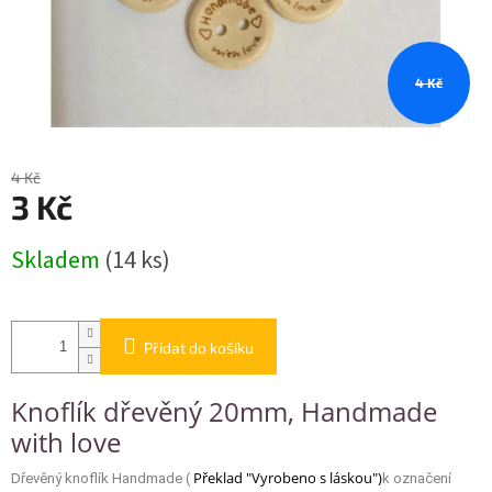
4 Kč
4 Kč
3 Kč
Měrná
Skladem
(14 ks)
cena:
Přidat do košíku
Knoflík dřevěný 20mm, Handmade
with love
Překlad "Vyrobeno s láskou")
Dřevěný knoflík Handmade (
k označení