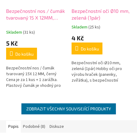
Bezpečnostní nos / čumák
Bezpečnostní oči Ø10 mm,
tvarovaný 15 X 12MM,
zelená (1pár)
černý
Skladem
(25 ks)
Průměrné
Skladem
(31 ks)
hodnocení
4 Kč
produktu
5 Kč
je
Do košíku
5,0
Do košíku
z
5
Bezpečnostní oči Ø10 mm,
Bezpečnostní nos / čumák
hvězdiček.
zelená (1pár) Hobby oči pro
tvarovaný 15X 12 MM, černý
výrobu hraček (panenky,
Cena je za 1 kus + 1 zarážka.
zvířátka), s bezpečnostní
Plastový čumák je vhodný pro
zarážkou proti vypadnutí. Očka
výrobu plyšových,
lze použít i jako čumáčky, záleží
háčkovaných, či jinak...
na vaší...
ZOBRAZIT VŠECHNY SOUVISEJÍCÍ PRODUKTY
Popis
Podobné (8)
Diskuze