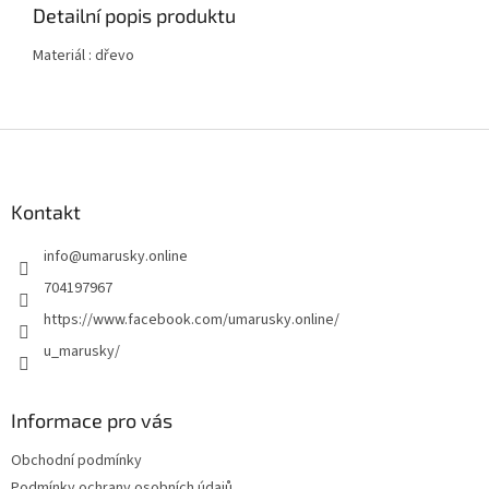
Detailní popis produktu
Materiál : dřevo
Z
á
p
a
Kontakt
t
info
@
umarusky.online
í
704197967
https://www.facebook.com/umarusky.online/
u_marusky/
Informace pro vás
Obchodní podmínky
Podmínky ochrany osobních údajů