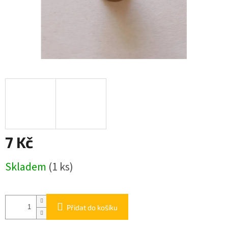
7 Kč
Měrná
Skladem
(1 ks)
cena:
Přidat do košíku