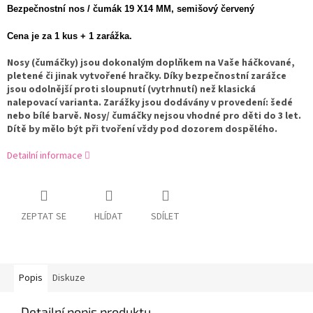
Bezpečnostní nos / čumák 19 X14 MM, semišový červený
Cena je za 1 kus + 1 zarážka.
Nosy (čumáčky) jsou dokonalým doplňkem na Vaše háčkované,
pletené či jinak vytvořené hračky. Díky bezpečnostní zarážce
jsou odolnější proti sloupnutí (vytrhnutí) než klasická
nalepovací varianta. Zarážky jsou dodávány v provedení: šedé
nebo bílé barvě. Nosy/ čumáčky nejsou vhodné pro děti do 3 let.
Dítě by mělo být při tvoření vždy pod dozorem dospělého.
Detailní informace
ZEPTAT SE
HLÍDAT
SDÍLET
Popis
Diskuze
Detailní popis produktu