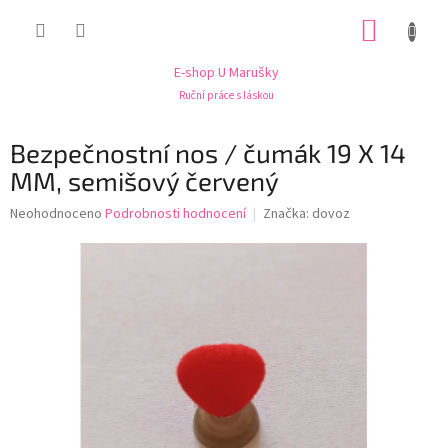
Přejít
NÁKUP
na
obsah
KOŠÍK
E-shop U Marušky
Ruční práce s láskou
Bezpečnostní nos / čumák 19 X 14
MM, semišový červený
Průměrné
Neohodnoceno
Podrobnosti hodnocení
Značka:
dovoz
hodnocení
produktu
je
0,0
z
5
hvězdiček.