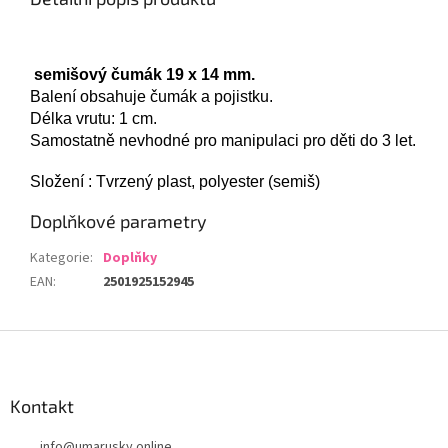
semišový čumá
k
19
x
14 mm.
Balení obsahuje čumák a pojistku.
Délka vrutu: 1 cm.
Samostatně nevhodné pro manipulaci pro děti do 3 let.
Složení : Tvrzený plast, polyester (semiš)
Doplňkové parametry
Kategorie
:
Doplňky
EAN
:
2501925152945
Z
á
p
a
Kontakt
t
info
@
umarusky.online