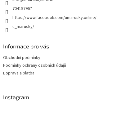
í
704197967
https://www.facebook.com/umarusky.online/
u_marusky/
Informace pro vás
Obchodní podmínky
Podmínky ochrany osobních údajů
Doprava a platba
Instagram