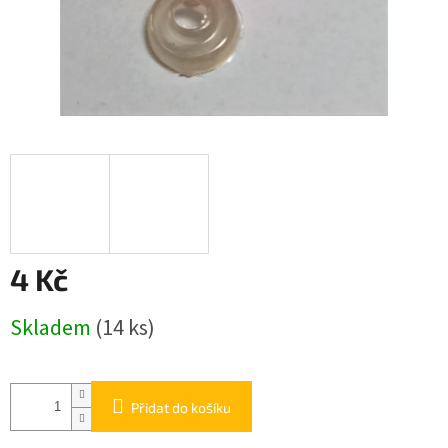
4 Kč
Měrná
Skladem
(14 ks)
cena:
Přidat do košíku