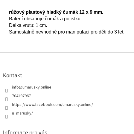
růžový plastový hladký čumá
k
12
x
9 mm.
Balení obsahuje čumák a pojistku.
Délka vrutu: 1 cm.
Samostatně nevhodné pro manipulaci pro děti do 3 let.
Z
á
p
a
Kontakt
t
info
@
umarusky.online
í
704197967
https://www.facebook.com/umarusky.online/
u_marusky/
Informace pro vás