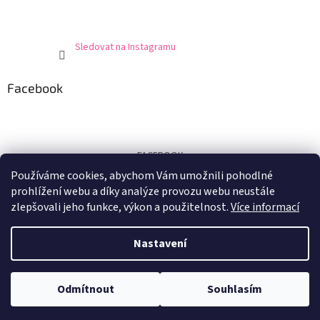
Sledovat na Instagramu
Facebook
FACEBOOK
Používáme cookies, abychom Vám umožnili pohodlné
Certifikát
prohlížení webu a díky analýze provozu webu neustále
zlepšovali jeho funkce, výkon a použitelnost.
Více informací
Nastavení
Vytvořil Shoptet
Odmítnout
Souhlasím
Copyright 2026
E-shop U Marušky
. Všechna práva vyhrazena.
Při nákupu nad 1.500,- Kč doprava zdarma