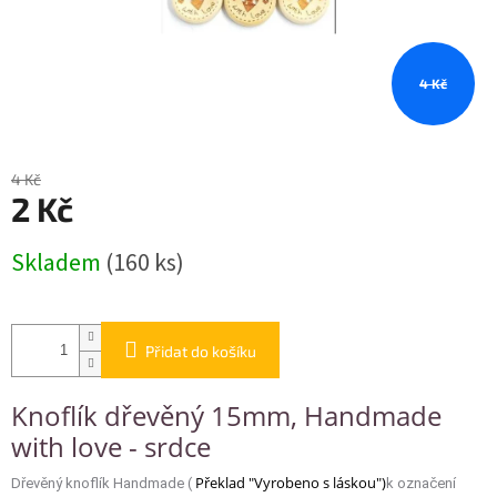
4 Kč
4 Kč
2 Kč
Měrná
Skladem
(160 ks)
cena:
Přidat do košíku
Knoflík dřevěný 15mm, Handmade
with love - srdce
Překlad "Vyrobeno s láskou")
Dřevěný knoflík Handmade (
k označení