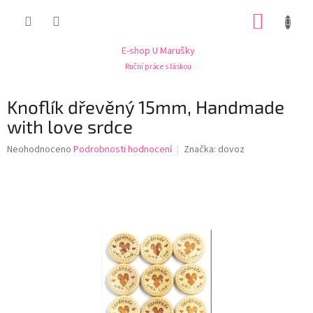
Přejít
NÁKUP
na
obsah
KOŠÍK
E-shop U Marušky
Ruční práce s láskou
Knoflík dřevěný 15mm, Handmade
with love srdce
Průměrné
Neohodnoceno
Podrobnosti hodnocení
Značka:
dovoz
hodnocení
produktu
je
0,0
z
5
hvězdiček.