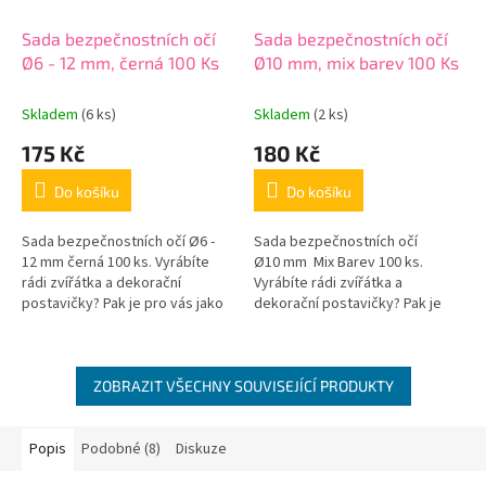
Sada bezpečnostních očí
Sada bezpečnostních očí
Ø6 - 12 mm, černá 100 Ks
Ø10 mm, mix barev 100 Ks
Skladem
(6 ks)
Skladem
(2 ks)
175 Kč
180 Kč
Do košíku
Do košíku
Sada bezpečnostních očí Ø6 -
Sada bezpečnostních očí
12 mm černá 100 ks. Vyrábíte
Ø10 mm Mix Barev 100 ks.
rádi zvířátka a dekorační
Vyrábíte rádi zvířátka a
postavičky? Pak je pro vás jako
dekorační postavičky? Pak je
stvořená sada bezpečnostních
pro vás jako stvořená sada
očí 5 rozměrů po 20...
bezpečnostních očí 5 barev po...
ZOBRAZIT VŠECHNY SOUVISEJÍCÍ PRODUKTY
Popis
Podobné (8)
Diskuze