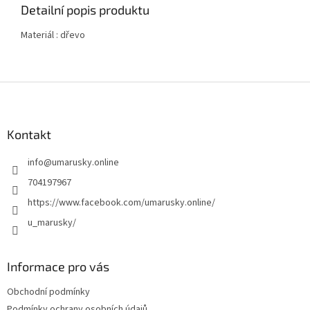
Detailní popis produktu
Materiál : dřevo
Z
á
p
a
Kontakt
t
info
@
umarusky.online
í
704197967
https://www.facebook.com/umarusky.online/
u_marusky/
Informace pro vás
Obchodní podmínky
Podmínky ochrany osobních údajů