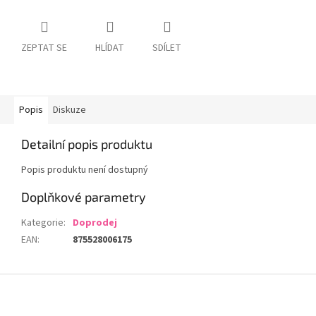
ZEPTAT SE
HLÍDAT
SDÍLET
Popis
Diskuze
Detailní popis produktu
Popis produktu není dostupný
Doplňkové parametry
Kategorie
:
Doprodej
EAN
:
875528006175
Z
á
p