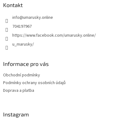
a
Kontakt
t
info
@
umarusky.online
í
704197967
https://www.facebook.com/umarusky.online/
u_marusky/
Informace pro vás
Obchodní podmínky
Podmínky ochrany osobních údajů
Doprava a platba
Instagram