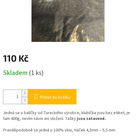
110 Kč
Měrná
Skladem
(1 ks)
cena:
Přidat do košíku
Jedná se o balíčky od Tureckého výrobce, klubíčka jsou bez etiket, je
tam 400g, nevím návin ani složení. Tašky
jsou zatavené.
Pravděpodobně se jedná o 100% vlnu, Háček 4,5mm – 5,5 mm