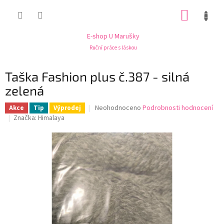
Přejít
NÁKUP
na
obsah
KOŠÍK
E-shop U Marušky
Ruční práce s láskou
Taška Fashion plus č.387 - silná
zelená
Průměrné
Neohodnoceno
Podrobnosti hodnocení
Akce
Tip
Výprodej
hodnocení
Značka:
Himalaya
produktu
je
0,0
z
5
hvězdiček.