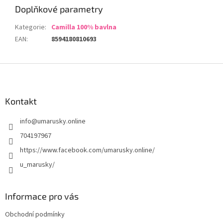
Doplňkové parametry
Kategorie
:
Camilla 100% bavlna
EAN
:
8594180810693
Z
á
p
a
Kontakt
t
info
@
umarusky.online
í
704197967
https://www.facebook.com/umarusky.online/
u_marusky/
Informace pro vás
Obchodní podmínky