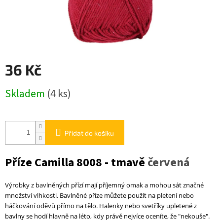
36 Kč
Měrná
Skladem
(4 ks)
cena:
Přidat do košíku
Příze Camilla 8008 -
tmavě
červená
Výrobky z bavlněných přízí mají příjemný omak a mohou sát značné
množství vlhkosti. Bav
l
něné příze můžete použít na pletení nebo
háčkování oděvů přímo na tělo. Halenky nebo svetříky upletené z
bavlny se hodí hlavně na léto, kdy právě nejvíce oceníte, že "nekouše".