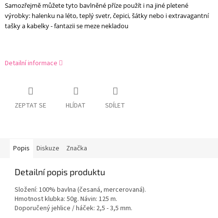
Samozřejmě můžete tyto bavlněné příze použít i na jiné pletené
výrobky: halenku na léto, teplý svetr, čepici, šátky nebo i extravagantní
tašky a kabelky - fantazii se meze nekladou
Detailní informace
ZEPTAT SE
HLÍDAT
SDÍLET
Popis
Diskuze
Značka
Detailní popis produktu
Složení: 100% bavlna (česaná, mercerovaná).
Hmotnost klubka: 50g. Návin: 125 m.
Doporučený jehlice / háček: 2,5 - 3,5 mm.