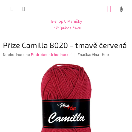
Přejít
NÁKUP
na
obsah
KOŠÍK
E-shop U Marušky
Ruční práce s láskou
Příze Camilla 8020 - tmavě červená
Průměrné
Neohodnoceno
Podrobnosti hodnocení
Značka:
Vlna - Hep
hodnocení
produktu
je
0,0
z
5
hvězdiček.