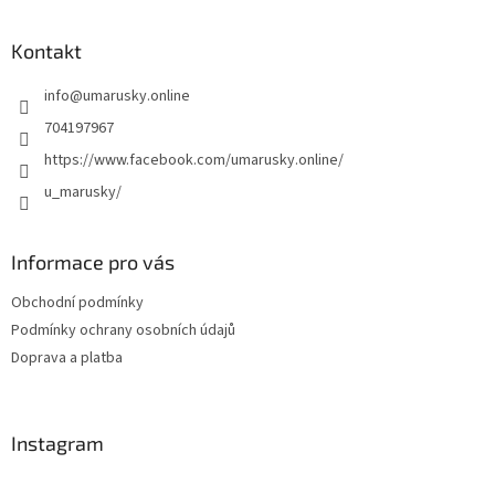
á
d
p
a
a
Kontakt
c
t
í
info
@
umarusky.online
í
p
r
704197967
v
https://www.facebook.com/umarusky.online/
k
y
u_marusky/
v
ý
p
Informace pro vás
i
s
Obchodní podmínky
u
Podmínky ochrany osobních údajů
Doprava a platba
Instagram