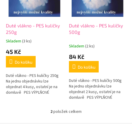
o
p
d
r
u
o
k
d
t
Duté vlákno - PES kuličky
Duté vlákno - PES kuličky
u
ů
250g
500g
k
Skladem
(3 ks)
Průměrné
t
Skladem
(2 ks)
hodnocení
45 Kč
ů
produktu
84 Kč
je
Do košíku
5,0
Do košíku
z
5
Duté vlákno - PES kuličky 250g
Duté vlákno - PES kuličky 500g
hvězdiček.
Na jednu objednávku lze
Na jednu objednávku lze
objednat 4 kusy, ostatní je na
objednat 2 kusy, ostatní je na
domluvě PES VÝPLŇOVÉ
domluvě PES VÝPLŇOVÉ
KULIČKY Pro výrobu PES
KULIČKY Pro výrobu PES
výplňových kuliček...
výplňových kuliček...
2
položek celkem
O
v
l
Z
á