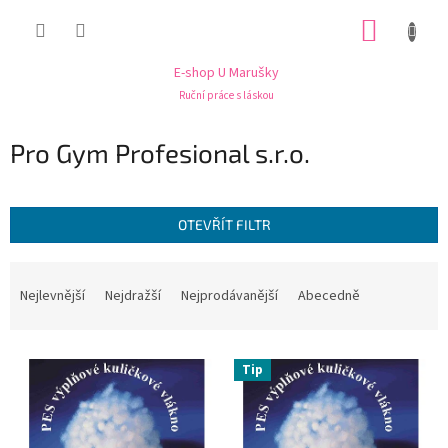
Přejít
NÁKUP
na
obsah
KOŠÍK
E-shop U Marušky
Ruční práce s láskou
Pro Gym Profesional s.r.o.
OTEVŘÍT FILTR
Ř
a
Nejlevnější
Nejdražší
Nejprodávanější
Abecedně
z
e
V
n
Tip
ý
í
p
p
i
r
s