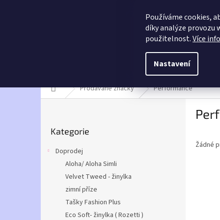
Přejít
info@umarusky.online
na
Používáme cookies, a
obsah
díky analýze provozu 
E-shop U Marušky
použitelnost.
Více inf
Ruční práce s láskou
Nastavení
Doprodej
Ruční výrobky
Alize
Betynka -
Domů
Prodávané značky
Performance
P
Per
o
Přeskočit
s
Kategorie
kategorie
t
Žádné p
r
Doprodej
a
Aloha/ Aloha Simli
n
Velvet Tweed - žinylka
n
í
zimní příze
p
Tašky Fashion Plus
a
Eco Soft- žinylka ( Rozetti )