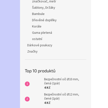
značkovač, metr
Šablony, Držáky
Bambule
Dřevěné doplňky
Korále
Guma pletená
ostatní
Dárkové poukazy
Značky
Top 10 produktů
Bezpečnostní oči Ø10 mm,
černá (1pár)
4 Kč
Bezpečnostní oči Ø12 mm,
černé (1pár)
4 Kč