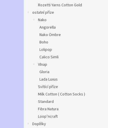
Rozetti Yarns Cotton Gold
ostatní příze
Nako
Angorella
Nako Ombre
Boho
Lolipop
Calico Simli
Vlnap
Gloria
Lada Luxus
Svítící příze
Milk Cotton ( Cotton Socks )
Standard
Fibra Natura
Loop’ncraft
Doplňky