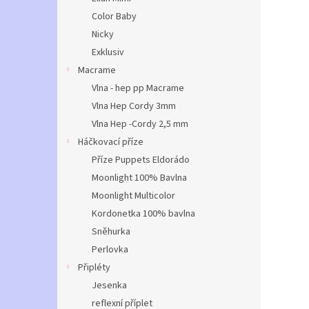
Color Baby
Nicky
Exklusiv
Macrame
Vlna - hep pp Macrame
Vlna Hep Cordy 3mm
Vlna Hep -Cordy 2,5 mm
Háčkovací příze
Příze Puppets Eldorádo
Moonlight 100% Bavlna
Moonlight Multicolor
Kordonetka 100% bavlna
Sněhurka
Perlovka
Připléty
Jesenka
reflexní příplet