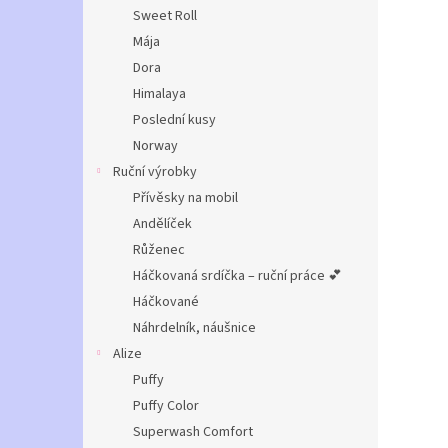
n
Sweet Roll
e
Mája
l
Dora
Himalaya
Poslední kusy
Norway
Ruční výrobky
Přívěsky na mobil
Andělíček
Růženec
Háčkovaná srdíčka – ruční práce 💕
Háčkované
Náhrdelník, náušnice
Alize
Puffy
Puffy Color
Superwash Comfort