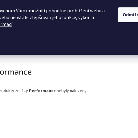
OBCHODNÍ PODMÍNKY
PODMÍNKY OCHRANY OSOBNÍCH ÚDAJŮ
D
bychom Vám umožnili pohodlné prohlížení webu a
Odmít
webu neustále zlepšovali jeho funkce, výkon a
ormací
HLEDAT
 žinylka
Himalaya
Vlna - Hep
Elian
Macrame
formance
rodukty značky
Performance
nebyly nalezeny...