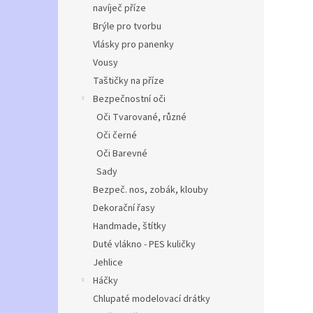
navíječ příze
Brýle pro tvorbu
Vlásky pro panenky
Vousy
Taštičky na příze
Bezpečnostní oči
Oči Tvarované, různé
Oči černé
Oči Barevné
Sady
Bezpeč. nos, zobák, klouby
Dekorační řasy
Handmade, štítky
Duté vlákno - PES kuličky
Jehlice
Háčky
Chlupaté modelovací drátky