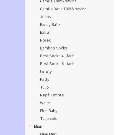
Camilla 100% bavlna
Camilla Batik 100% bavlna
Jeans
Fanny Batik
Extra
Norek
Bamboo Socks
Best Socks 4 - fach
Best Socks 6 - fach
Lofoty
Patty
Tulip
Nepál Ombre
Waltz
Elen Baby
Tulip color
Elian
Elian Mimi