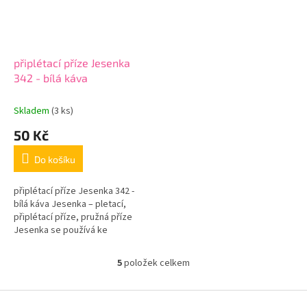
připlétací příze Jesenka
342 - bílá káva
Skladem
(3 ks)
50 Kč
Do košíku
připlétací příze Jesenka 342 -
bílá káva Jesenka – pletací,
připlétací příze, pružná příze
Jesenka se používá ke
zpevnění i zpružení oděvů, při
pletení ponožek, může se
5
položek celkem
O
přidat...
v
l
Z