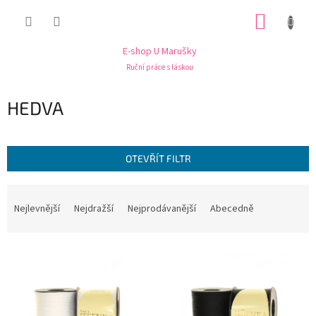
Přejít
NÁKUP
na
obsah
KOŠÍK
E-shop U Marušky
Ruční práce s láskou
HEDVA
OTEVŘÍT FILTR
Ř
a
Nejlevnější
Nejdražší
Nejprodávanější
Abecedně
z
e
V
n
ý
í
p
p
i
r
s