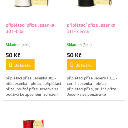
o
p
d
r
u
o
k
d
t
připlétací příze Jesenka
připlétací příze Jesenka
u
ů
301 -bílá
311 - černá
k
t
Skladem
(4 ks)
Skladem
(3 ks)
ů
50 Kč
50 Kč
Do košíku
Do košíku
připlétací příze Jesenka 301 -
připlétací příze Jesenka 311 -
bílá Jesenka – pletací, připlétací
černá Jesenka – pletací,
příze, pružná příze Jesenka se
připlétací příze, pružná příze
používá ke zpevnění i zpružení
Jesenka se používá ke
oděvů, při pletení ponožek,
zpevnění i zpružení oděvů, při
může se přidat i do...
pletení ponožek, může se
přidat i do...