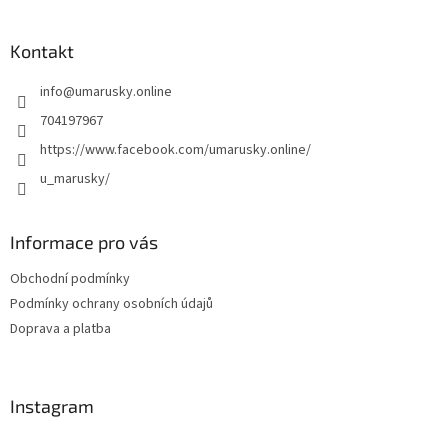
á
á
d
p
a
a
Kontakt
c
t
í
info
@
umarusky.online
í
p
r
704197967
v
https://www.facebook.com/umarusky.online/
k
y
u_marusky/
v
ý
p
Informace pro vás
i
s
Obchodní podmínky
u
Podmínky ochrany osobních údajů
Doprava a platba
Instagram