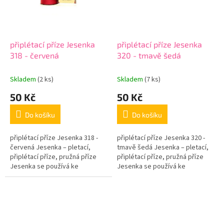
připlétací příze Jesenka
připlétací příze Jesenka
318 - červená
320 - tmavě šedá
Skladem
(2 ks)
Skladem
(7 ks)
50 Kč
50 Kč
Do košíku
Do košíku
připlétací příze Jesenka 318 -
připlétací příze Jesenka 320 -
červená Jesenka – pletací,
tmavě šedá Jesenka – pletací,
připlétací příze, pružná příze
připlétací příze, pružná příze
Jesenka se používá ke
Jesenka se používá ke
zpevnění i zpružení oděvů, při
zpevnění i zpružení oděvů, při
pletení ponožek, může se
pletení ponožek, může se
přidat i...
přidat...