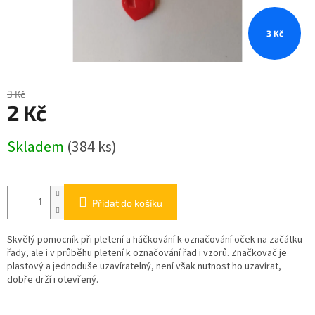
3 Kč
3 Kč
2 Kč
Měrná
Skladem
(384 ks)
cena:
Přidat do košíku
Skvělý pomocník při pletení a háčkování k označování oček na začátku
řady, ale i v průběhu pletení k označování řad i vzorů. Značkovač je
plastový a jednoduše uzavíratelný, není však nutnost ho uzavírat,
dobře drží i otevřený.