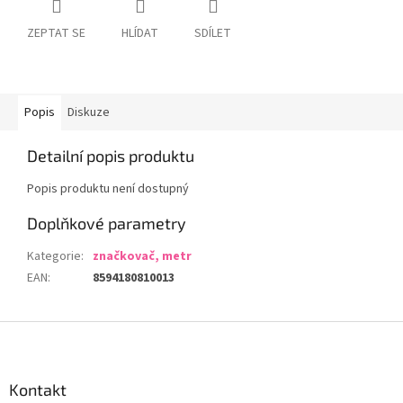
ZEPTAT SE
HLÍDAT
SDÍLET
Popis
Diskuze
Detailní popis produktu
Popis produktu není dostupný
Doplňkové parametry
Kategorie
:
značkovač, metr
EAN
:
8594180810013
Z
á
p
a
Kontakt