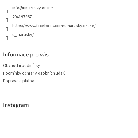
t
info
@
umarusky.online
í
704197967
https://www.facebook.com/umarusky.online/
u_marusky/
Informace pro vás
Obchodní podmínky
Podmínky ochrany osobních údajů
Doprava a platba
Instagram