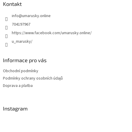
a
Kontakt
t
info
@
umarusky.online
í
704197967
https://www.facebook.com/umarusky.online/
u_marusky/
Informace pro vás
Obchodní podmínky
Podmínky ochrany osobních údajů
Doprava a platba
Instagram