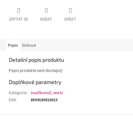
ZEPTAT SE
HLÍDAT
SDÍLET
Popis
Diskuze
Detailní popis produktu
Popis produktu není dostupný
Doplňkové parametry
Kategorie
:
značkovač, metr
EAN
:
8594180810013
Z
á
p