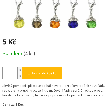
5 Kč
Měrná
Skladem
(4 ks)
cena:
Přidat do košíku
Skvělý pomocník při pletení a háčkování k označování oček na začátku
řady, ale i v průběhu pletení k označování řad i vzorů. Značkovač je z
korálků s karabinkou, lehce se připíná na očka při háčkování i pletení
Cena za 1 Kus