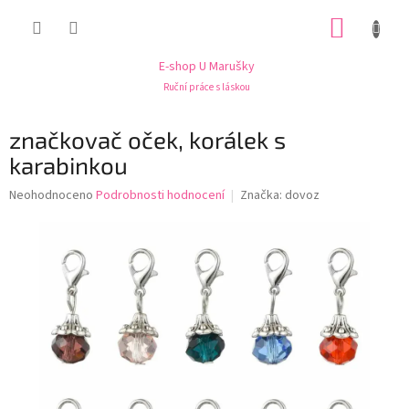
Přejít
NÁKUP
na
obsah
KOŠÍK
E-shop U Marušky
Ruční práce s láskou
značkovač oček, korálek s
karabinkou
Průměrné
Neohodnoceno
Podrobnosti hodnocení
Značka:
dovoz
hodnocení
produktu
je
0,0
z
5
hvězdiček.