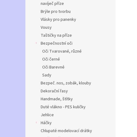
navíječ příze
Brýle pro tvorbu
Vlásky pro panenky
Vousy
Taštičky na příze
Bezpečnostní oči
Oči Tvarované, různé
Oči černé
Oči Barevné
Sady
Bezpeč. nos, zobák, klouby
Dekorační řasy
Handmade, štítky
Duté vlákno - PES kuličky
Jehlice
Háčky
Chlupaté modelovací drátky