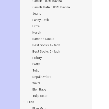
Camilla 100% bavlna
Camilla Batik 100% bavlna
Jeans
Fanny Batik
Extra
Norek
Bamboo Socks
Best Socks 4 - fach
Best Socks 6 - fach
Lofoty
Patty
Tulip
Nepál Ombre
Waltz
Elen Baby
Tulip color
Elian
Elian Mimi