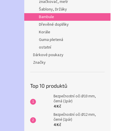
značkovač, metr
Šablony, Držáky
Bambule
Dřevěné doplňky
Korále
Guma pletená
ostatní
Dárkové poukazy
Značky
Top 10 produktů
Bezpečnostní oči Ø10 mm,
černá (1pár)
4 Kč
Bezpečnostní oči Ø12 mm,
černé (1pár)
4 Kč