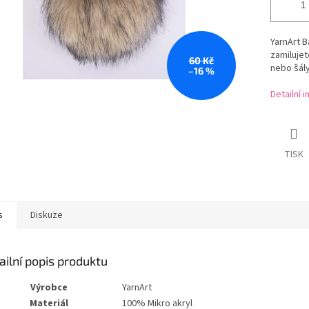
YarnArt 
zamilujet
60 Kč
nebo šály
–16 %
Detailní 
TISK
s
Diskuze
ailní popis produktu
Výrobce
YarnArt
Materiál
100% Mikro akryl