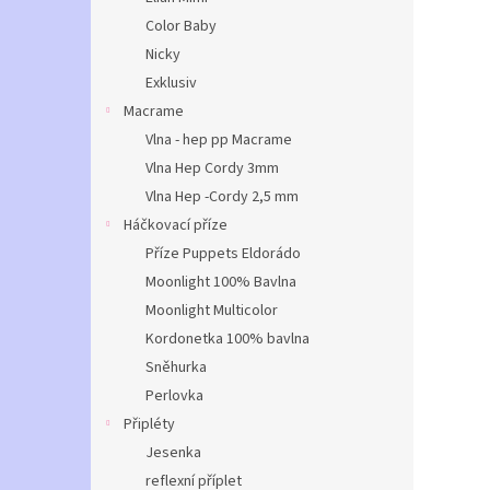
Color Baby
Nicky
Exklusiv
Macrame
Vlna - hep pp Macrame
Vlna Hep Cordy 3mm
Vlna Hep -Cordy 2,5 mm
Háčkovací příze
Příze Puppets Eldorádo
Moonlight 100% Bavlna
Moonlight Multicolor
Kordonetka 100% bavlna
Sněhurka
Perlovka
Připléty
Jesenka
reflexní příplet