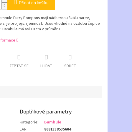
Přidat do košíku
Bambule Furry Pompons mají nádhernou škálu barev,
e si je pro jejich jemnost. Jsou vhodné na ozdobu čepice
. Bambule má asi 10 cm v průměru.
informace
ZEPTAT SE
HLÍDAT
SDÍLET
Doplňkové parametry
Kategorie
:
Bambule
EAN
:
8681338535604