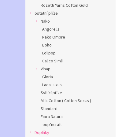
Rozetti Yarns Cotton Gold
ostatní příze
Nako
Angorella
Nako Ombre
Boho
Lolipop
Calico Simli
Vlnap
Gloria
Lada Luxus
Svítící příze
Milk Cotton ( Cotton Socks )
Standard
Fibra Natura
Loop’ncraft
Doplňky