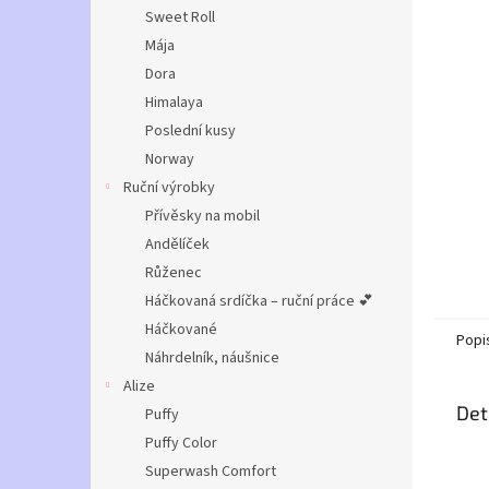
n
Sweet Roll
e
Mája
l
Dora
Himalaya
Poslední kusy
Norway
Ruční výrobky
Přívěsky na mobil
Andělíček
Růženec
Háčkovaná srdíčka – ruční práce 💕
Háčkované
Popi
Náhrdelník, náušnice
Alize
Det
Puffy
Puffy Color
Superwash Comfort