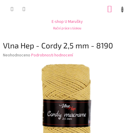
Přejít
NÁKUP
na
obsah
KOŠÍK
E-shop U Marušky
Ruční práce s láskou
Vlna Hep - Cordy 2,5 mm - 8190
Průměrné
Neohodnoceno
Podrobnosti hodnocení
hodnocení
produktu
je
0,0
z
5
hvězdiček.