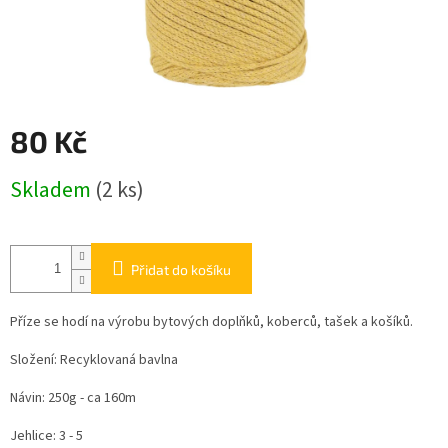
80 Kč
Měrná
Skladem
(2 ks)
cena:
Přidat do košíku
Příze se hodí na výrobu bytových doplňků, koberců, tašek a košíků.
Složení: Recyklovaná bavlna
Návin: 250g - ca 160m
Jehlice: 3 - 5