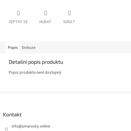
ZEPTAT SE
HLÍDAT
SDÍLET
Popis
Diskuze
Detailní popis produktu
Popis produktu není dostupný
Z
á
p
a
Kontakt
t
info
@
umarusky.online
í