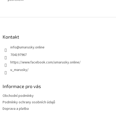
Z
á
p
a
Kontakt
t
info
@
umarusky.online
í
704197967
https://www.facebook.com/umarusky.online/
u_marusky/
Informace pro vás
Obchodní podmínky
Podmínky ochrany osobních údajů
Doprava a platba