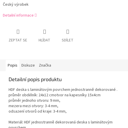
Český výrobek
Detailní informace
ZEPTAT SE
HLÍDAT
SDÍLET
Popis
Diskuze
Značka
Detailní popis produktu
HDF deska s laminátovým povrchem jednostranně dekorované .
průměr obdélník: 24x12 cm
otvor na kapesníky 15x4cm
průměr jednoho otvoru: 9 mm,
mezera mezi otvory: 3-4 mm,
odsazení otvorů od kraje: 3-4 mm,
Materiál: HDF jednostranně dekorovaná deska s laminátovým
povrchem