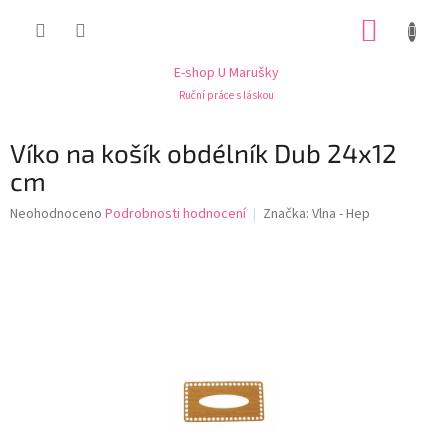
Přejít
NÁKUP
na
obsah
KOŠÍK
E-shop U Marušky
Ruční práce s láskou
Víko na košík obdélník Dub 24x12
cm
Průměrné
Neohodnoceno
Podrobnosti hodnocení
Značka:
Vlna - Hep
hodnocení
produktu
je
0,0
z
5
hvězdiček.