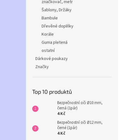
značkovač, metr
Šablony, Držáky
Bambule
Dřevěné doplňky
Korále
Guma pletená
ostatní
Dárkové poukazy
Značky
Top 10 produktů
Bezpečnostní oči Ø10 mm,
černá (1pár)
4 Kč
Bezpečnostní oči Ø12 mm,
černé (1pár)
4 Kč