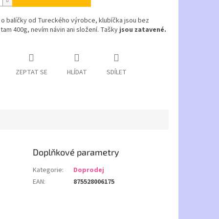
o balíčky od Tureckého výrobce, klubíčka jsou bez
e tam 400g, nevím návin ani složení. Tašky
jsou zatavené.
ZEPTAT SE
HLÍDAT
SDÍLET
Doplňkové parametry
Kategorie
:
Doprodej
EAN
:
875528006175