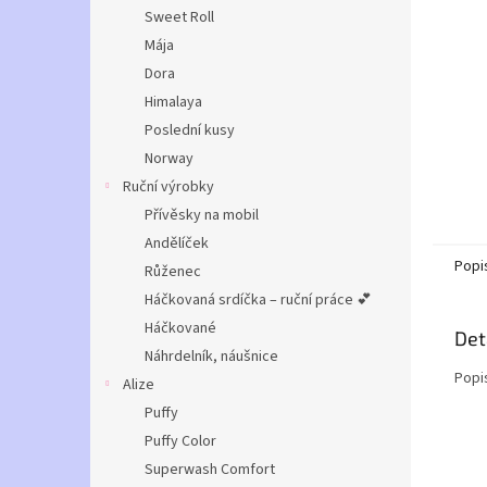
n
Sweet Roll
e
Mája
l
Dora
Himalaya
Poslední kusy
Norway
Ruční výrobky
Přívěsky na mobil
Andělíček
Popi
Růženec
Háčkovaná srdíčka – ruční práce 💕
Háčkované
Det
Náhrdelník, náušnice
Popi
Alize
Puffy
Puffy Color
Superwash Comfort