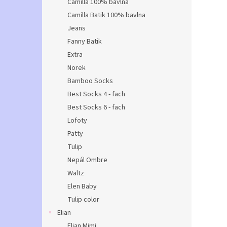
Camilla 100% bavlna
Camilla Batik 100% bavlna
Jeans
Fanny Batik
Extra
Norek
Bamboo Socks
Best Socks 4 - fach
Best Socks 6 - fach
Lofoty
Patty
Tulip
Nepál Ombre
Waltz
Elen Baby
Tulip color
Elian
Elian Mimi