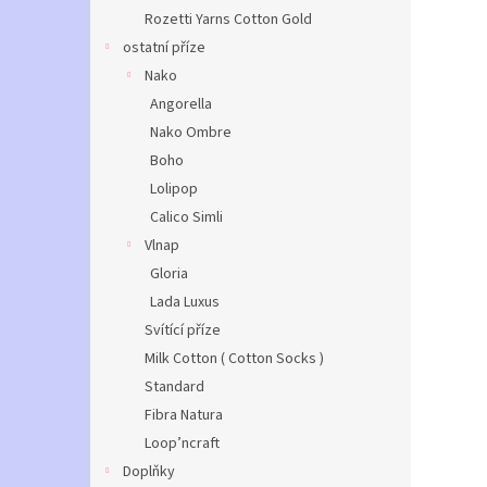
Rozetti Yarns Cotton Gold
ostatní příze
Nako
Angorella
Nako Ombre
Boho
Lolipop
Calico Simli
Vlnap
Gloria
Lada Luxus
Svítící příze
Milk Cotton ( Cotton Socks )
Standard
Fibra Natura
Loop’ncraft
Doplňky