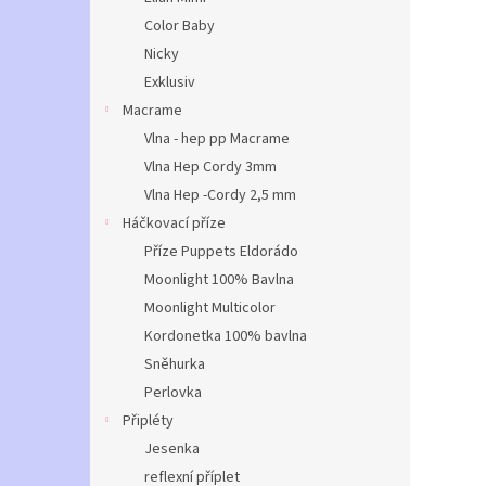
Color Baby
Nicky
Exklusiv
Macrame
Vlna - hep pp Macrame
Vlna Hep Cordy 3mm
Vlna Hep -Cordy 2,5 mm
Háčkovací příze
Příze Puppets Eldorádo
Moonlight 100% Bavlna
Moonlight Multicolor
Kordonetka 100% bavlna
Sněhurka
Perlovka
Připléty
Jesenka
reflexní příplet