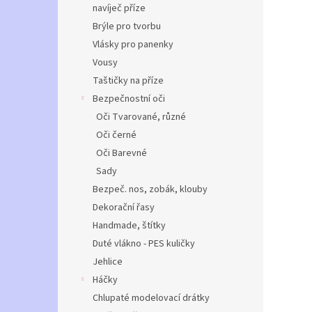
navíječ příze
Brýle pro tvorbu
Vlásky pro panenky
Vousy
Taštičky na příze
Bezpečnostní oči
Oči Tvarované, různé
Oči černé
Oči Barevné
Sady
Bezpeč. nos, zobák, klouby
Dekorační řasy
Handmade, štítky
Duté vlákno - PES kuličky
Jehlice
Háčky
Chlupaté modelovací drátky