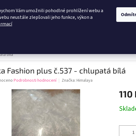
OBCHODNÍ PODMÍNKY
PODMÍNKY OCHRANY OSOBNÍCH ÚDAJŮ
D
bychom Vám umožnili pohodlné prohlížení webu a
Odmít
webu neustále zlepšovali jeho funkce, výkon a
ormací
HLEDAT
 žinylka
Himalaya
Vlna - Hep
Elian
Macrame
atá bílá
a Fashion plus č.537 - chlupatá bílá
né
noceno
Podrobnosti hodnocení
Značka:
Himalaya
ní
110 
u
Měrná
Skla
cena:
ek.