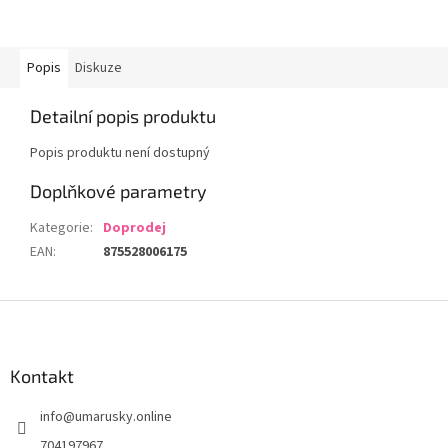
Popis
Diskuze
Detailní popis produktu
Popis produktu není dostupný
Doplňkové parametry
Kategorie
:
Doprodej
EAN
:
875528006175
Z
á
p
a
Kontakt
t
info
@
umarusky.online
í
704197967