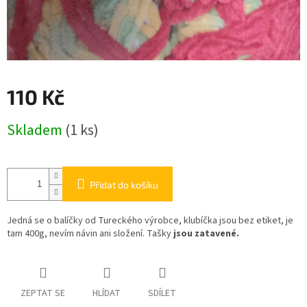
110 Kč
Měrná
Skladem
(1 ks)
cena:
Přidat do košíku
Jedná se o balíčky od Tureckého výrobce, klubíčka jsou bez etiket, je
tam 400g, nevím návin ani složení. Tašky
jsou zatavené.
ZEPTAT SE
HLÍDAT
SDÍLET