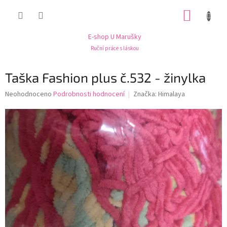
Přejít
NÁKUP
na
obsah
KOŠÍK
E-shop U Marušky
Ruční práce s láskou
Taška Fashion plus č.532 - žinylka
Průměrné
Neohodnoceno
Podrobnosti hodnocení
Značka:
Himalaya
hodnocení
produktu
je
0,0
z
5
hvězdiček.