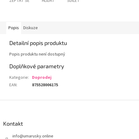
ZEPTAT SE
HLÍDAT
SDÍLET
Popis
Diskuze
Detailní popis produktu
Popis produktu není dostupný
Doplňkové parametry
Kategorie
:
Doprodej
EAN
:
875528006175
Z
á
p
a
Kontakt
t
info
@
umarusky.online
í