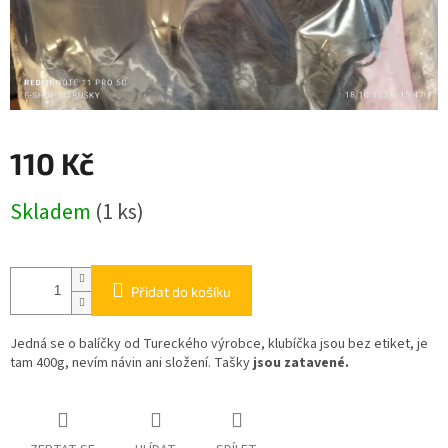
110 Kč
Měrná
Skladem
(1 ks)
cena:
Přidat do košíku
Jedná se o balíčky od Tureckého výrobce, klubíčka jsou bez etiket, je
tam 400g, nevím návin ani složení. Tašky
jsou zatavené.