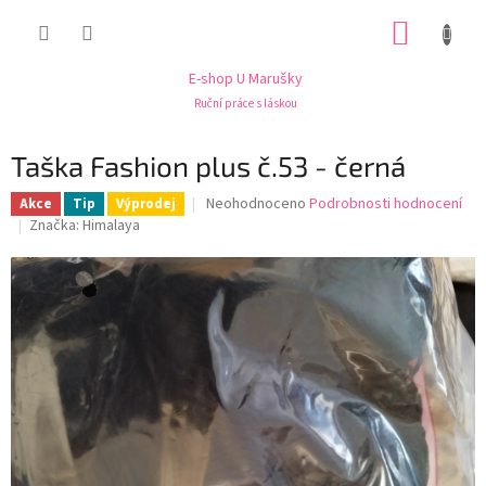
Přejít
NÁKUP
na
obsah
KOŠÍK
E-shop U Marušky
Ruční práce s láskou
Taška Fashion plus č.53 - černá
Průměrné
Neohodnoceno
Podrobnosti hodnocení
Akce
Tip
Výprodej
hodnocení
Značka:
Himalaya
produktu
je
0,0
z
5
hvězdiček.