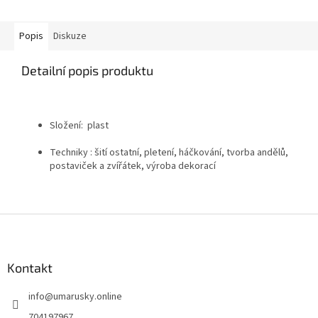
Popis
Diskuze
Detailní popis produktu
Složení: plast
Techniky :
šití ostatní, pletení, háčkování, tvorba andělů,
postaviček a zvířátek, výroba dekorací
Z
á
p
a
Kontakt
t
info
@
umarusky.online
í
704197967