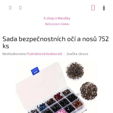
Přejít
NÁKUP
na
obsah
KOŠÍK
E-shop U Marušky
Ruční práce s láskou
Sada bezpečnostních očí a nosů 752
ks
Průměrné
Neohodnoceno
Podrobnosti hodnocení
Značka:
dovoz
hodnocení
produktu
je
0,0
z
5
hvězdiček.