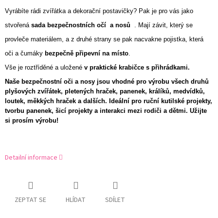
Vyrábíte rádi zvířátka a dekorační postavičky? Pak je pro vás jako
stvořená
sada bezpečnostních očí a nosů
. Mají závit, který se
provleče materiálem, a z druhé strany se pak nacvakne pojistka, která
oči a čumáky
bezpečně připevní na místo
.
Vše je roztříděné a uložené
v praktické krabičce s přihrádkami.
Naše bezpečnostní oči a nosy jsou vhodné pro výrobu všech druhů
plyšových zvířátek, pletených hraček, panenek, králíků, medvídků,
loutek, měkkých hraček a dalších. Ideální pro ruční kutilské projekty,
tvorbu panenek, šicí projekty a interakci mezi rodiči a dětmi. Užijte
si prosím výrobu!
Detailní informace
ZEPTAT SE
HLÍDAT
SDÍLET