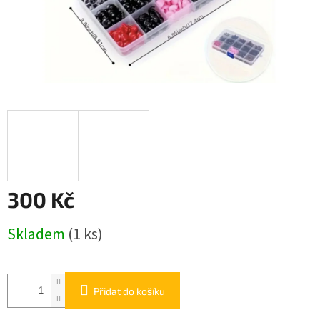
300 Kč
Měrná
Skladem
(1 ks)
cena:
Přidat do košíku