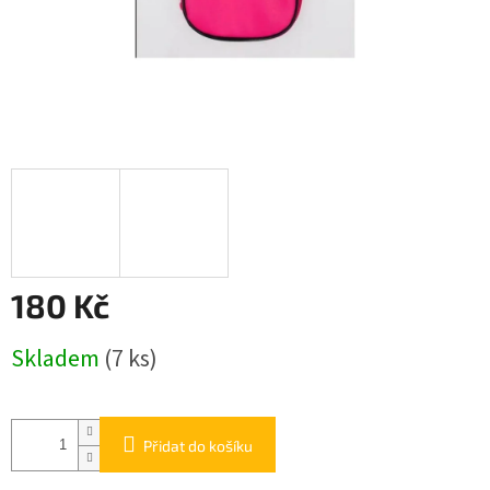
180 Kč
Měrná
Skladem
(7 ks)
cena:
Přidat do košíku