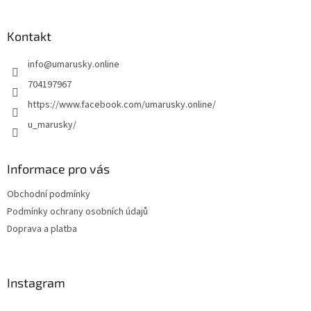
á
p
a
Kontakt
t
info
@
umarusky.online
í
704197967
https://www.facebook.com/umarusky.online/
u_marusky/
Informace pro vás
Obchodní podmínky
Podmínky ochrany osobních údajů
Doprava a platba
Instagram