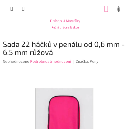
Přejít
NÁKUP
na
obsah
KOŠÍK
E-shop U Marušky
Ruční práce s láskou
Sada 22 háčků v penálu od 0,6 mm -
6,5 mm růžová
Průměrné
Neohodnoceno
Podrobnosti hodnocení
Značka:
Pony
hodnocení
produktu
je
0,0
z
5
hvězdiček.