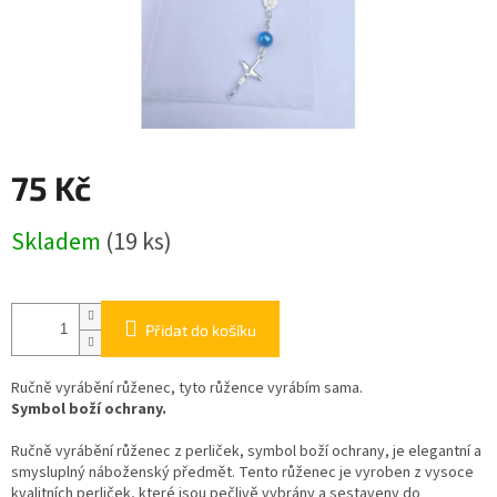
75 Kč
Měrná
Skladem
(19 ks)
cena:
Přidat do košíku
Ručně vyrábění růženec, tyto růžence vyrábím sama.
Symbol boží ochrany.
Ručně vyrábění růženec z perliček, symbol boží ochrany, je elegantní a
smysluplný náboženský předmět. Tento růženec je vyroben z vysoce
kvalitních perliček, které jsou pečlivě vybrány a sestaveny do