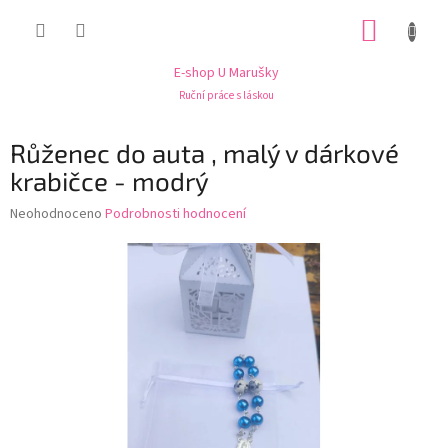
Přejít
NÁKUP
na
obsah
KOŠÍK
E-shop U Marušky
Ruční práce s láskou
Růženec do auta , malý v dárkové
krabičce - modrý
Průměrné
Neohodnoceno
Podrobnosti hodnocení
hodnocení
produktu
je
0,0
z
5
hvězdiček.