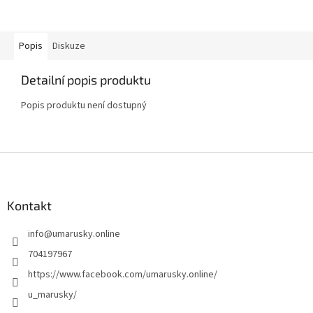
Popis
Diskuze
Detailní popis produktu
Popis produktu není dostupný
Z
á
p
a
Kontakt
t
info
@
umarusky.online
í
704197967
https://www.facebook.com/umarusky.online/
u_marusky/