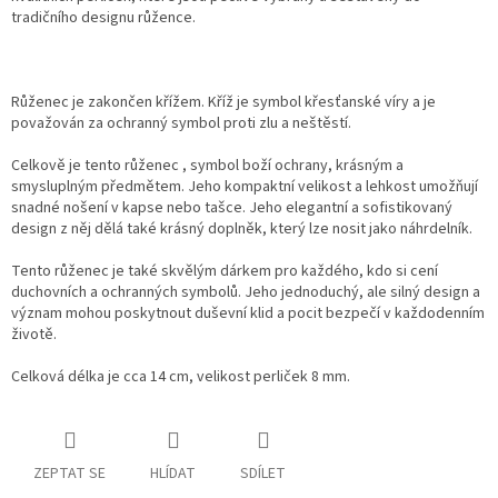
tradičního designu růžence.
Růženec je zakončen křížem. Kříž je symbol křesťanské víry a je
považován za ochranný symbol proti zlu a neštěstí.
Celkově je tento růženec , symbol boží ochrany, krásným a
smysluplným předmětem. Jeho kompaktní velikost a lehkost umožňují
snadné nošení v kapse nebo tašce. Jeho elegantní a sofistikovaný
design z něj dělá také krásný doplněk, který lze nosit jako náhrdelník.
Tento růženec je také skvělým dárkem pro každého, kdo si cení
duchovních a ochranných symbolů. Jeho jednoduchý, ale silný design a
význam mohou poskytnout duševní klid a pocit bezpečí v každodenním
životě.
Celková délka je cca 14 cm, velikost perliček 8 mm.
ZEPTAT SE
HLÍDAT
SDÍLET