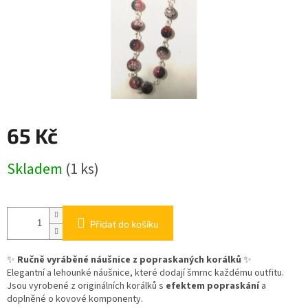
65 Kč
Měrná
Skladem
(1 ks)
cena:
Přidat do košíku
✨
Ručně vyráběné náušnice z popraskaných korálků
✨
Elegantní a lehounké náušnice, které dodají šmrnc každému outfitu.
Jsou vyrobené z originálních korálků s
efektem popraskání
a
doplněné o kovové komponenty.