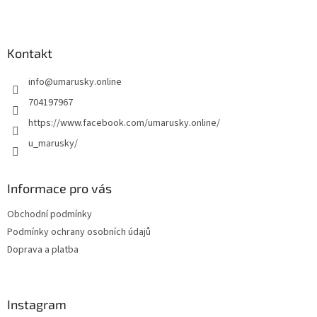
Z
á
p
a
Kontakt
t
info
@
umarusky.online
í
704197967
https://www.facebook.com/umarusky.online/
u_marusky/
Informace pro vás
Obchodní podmínky
Podmínky ochrany osobních údajů
Doprava a platba
Instagram