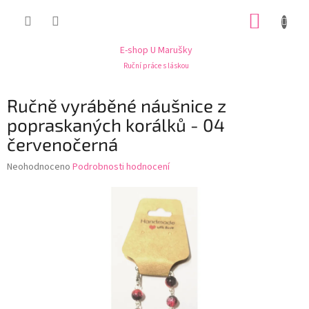
Přejít
NÁKUP
na
obsah
KOŠÍK
E-shop U Marušky
Ruční práce s láskou
Ručně vyráběné náušnice z
popraskaných korálků - 04
červenočerná
Průměrné
Neohodnoceno
Podrobnosti hodnocení
hodnocení
produktu
je
0,0
z
5
hvězdiček.