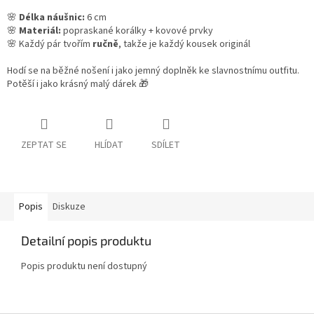
🌸
Délka náušnic:
6 cm
🌸
Materiál:
popraskané korálky + kovové prvky
🌸 Každý pár tvořím
ručně
, takže je každý kousek originál
Hodí se na běžné nošení i jako jemný doplněk ke slavnostnímu outfitu.
Potěší i jako krásný malý dárek 🎁
ZEPTAT SE
HLÍDAT
SDÍLET
Popis
Diskuze
Detailní popis produktu
Popis produktu není dostupný