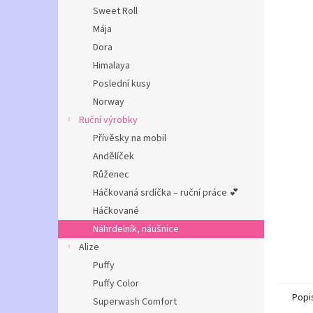
n
Sweet Roll
e
Mája
l
Dora
Himalaya
Poslední kusy
Norway
Ruční výrobky
Přívěsky na mobil
Andělíček
Růženec
Háčkovaná srdíčka – ruční práce 💕
Háčkované
Náhrdelník, náušnice
Alize
Puffy
Puffy Color
Popi
Superwash Comfort