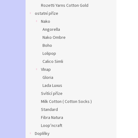
Rozetti Yarns Cotton Gold
ostatní příze
Nako
Angorella
Nako Ombre
Boho
Lolipop
Calico Simli
Vlnap
Gloria
Lada Luxus
Svítící příze
Milk Cotton ( Cotton Socks )
Standard
Fibra Natura
Loop’ncraft
Doplňky