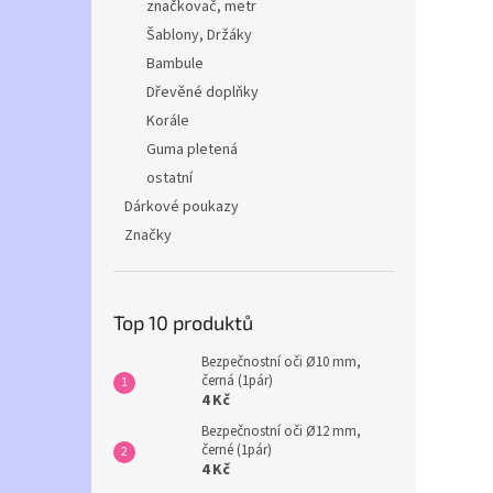
značkovač, metr
Šablony, Držáky
Bambule
Dřevěné doplňky
Korále
Guma pletená
ostatní
Dárkové poukazy
Značky
Top 10 produktů
Bezpečnostní oči Ø10 mm,
černá (1pár)
4 Kč
Bezpečnostní oči Ø12 mm,
černé (1pár)
4 Kč