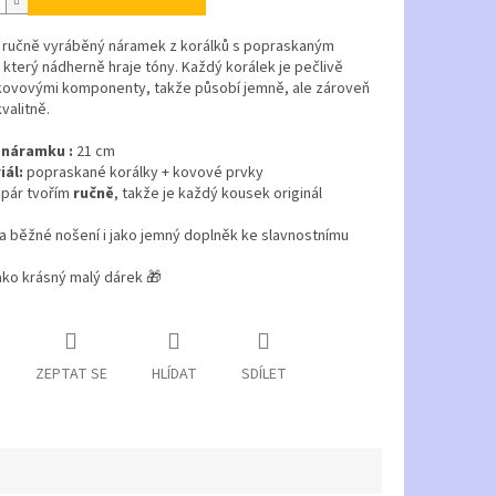
í ručně vyráběný náramek z korálků s popraskaným
který nádherně hraje tóny. Každý korálek je pečlivě
kovovými komponenty, takže působí jemně, ale zároveň
valitně.
 náramku :
21 cm
iál:
popraskané korálky + kovové prvky
 pár tvořím
ručně
, takže je každý kousek originál
a běžné nošení i jako jemný doplněk ke slavnostnímu
jako krásný malý dárek 🎁
ZEPTAT SE
HLÍDAT
SDÍLET