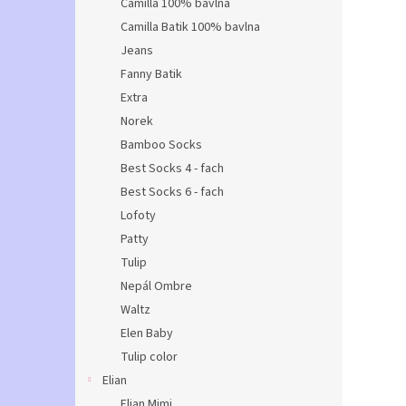
Camilla 100% bavlna
Camilla Batik 100% bavlna
Jeans
Fanny Batik
Extra
Norek
Bamboo Socks
Best Socks 4 - fach
Best Socks 6 - fach
Lofoty
Patty
Tulip
Nepál Ombre
Waltz
Elen Baby
Tulip color
Elian
Elian Mimi