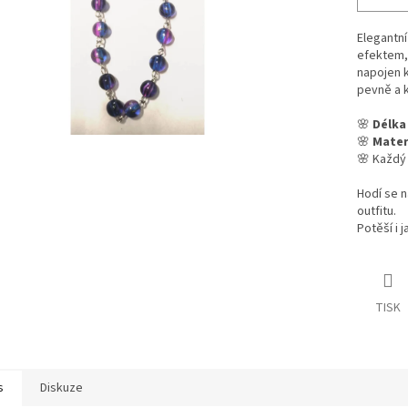
Elegantn
efektem, 
napojen 
pevně a k
🌸
Délka
🌸
Mater
🌸 Každý
Hodí se n
outfitu.
Potěší i 
TISK
s
Diskuze