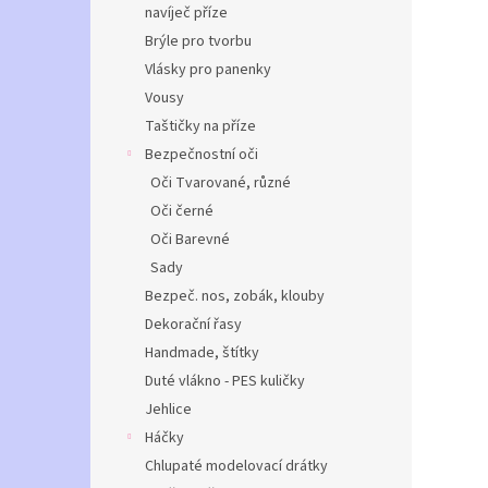
navíječ příze
Brýle pro tvorbu
Vlásky pro panenky
Vousy
Taštičky na příze
Bezpečnostní oči
Oči Tvarované, různé
Oči černé
Oči Barevné
Sady
Bezpeč. nos, zobák, klouby
Dekorační řasy
Handmade, štítky
Duté vlákno - PES kuličky
Jehlice
Háčky
Chlupaté modelovací drátky