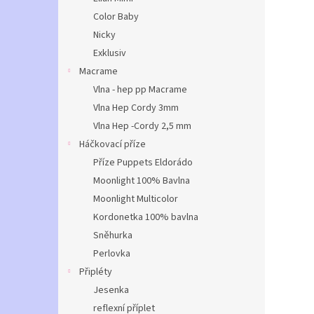
Color Baby
Nicky
Exklusiv
Macrame
Vlna - hep pp Macrame
Vlna Hep Cordy 3mm
Vlna Hep -Cordy 2,5 mm
Háčkovací příze
Příze Puppets Eldorádo
Moonlight 100% Bavlna
Moonlight Multicolor
Kordonetka 100% bavlna
Sněhurka
Perlovka
Připléty
Jesenka
reflexní příplet