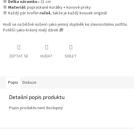
🌸
Délka náramku :
21 cm
🌸
Materiál:
popraskané korálky + kovové prvky
🌸 Každý pár tvořím
ručně
, takže je každý kousek originál
Hodí se na běžné nošení i jako jemný doplněk ke slavnostnímu outfitu.
Potěší i jako krásný malý dárek 🎁
ZEPTAT SE
HLÍDAT
SDÍLET
Popis
Diskuze
Detailní popis produktu
Popis produktu není dostupný
Z