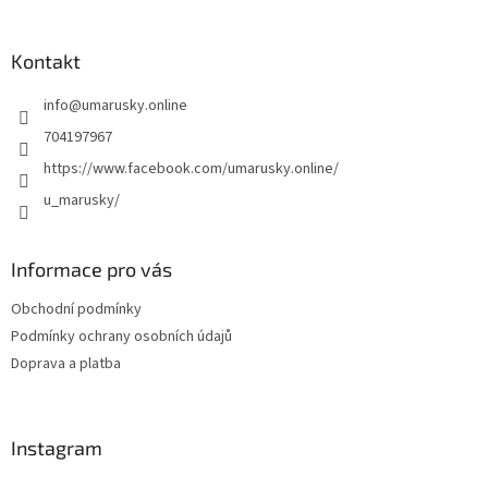
á
p
a
Kontakt
t
info
@
umarusky.online
í
704197967
https://www.facebook.com/umarusky.online/
u_marusky/
Informace pro vás
Obchodní podmínky
Podmínky ochrany osobních údajů
Doprava a platba
Instagram