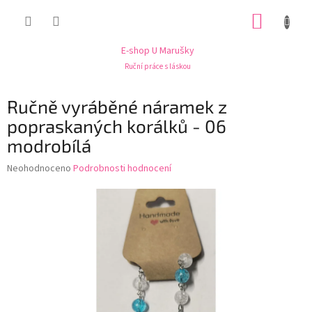
Přejít
NÁKUP
na
obsah
KOŠÍK
E-shop U Marušky
Ruční práce s láskou
Ručně vyráběné náramek z
popraskaných korálků - 06
modrobílá
Průměrné
Neohodnoceno
Podrobnosti hodnocení
hodnocení
produktu
je
0,0
z
5
hvězdiček.