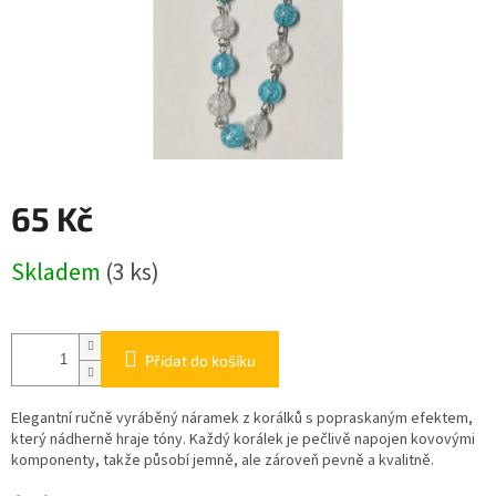
65 Kč
Měrná
Skladem
(3 ks)
cena:
Přidat do košíku
Elegantní ručně vyráběný náramek z korálků s popraskaným efektem,
který nádherně hraje tóny. Každý korálek je pečlivě napojen kovovými
komponenty, takže působí jemně, ale zároveň pevně a kvalitně.