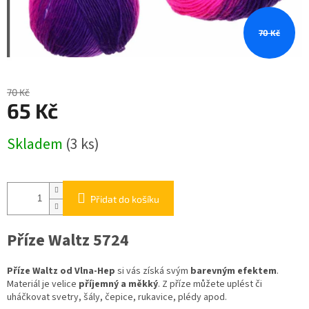
70 Kč
70 Kč
65 Kč
Měrná
Skladem
(3 ks)
cena:
Přidat do košíku
Příze Waltz 5724
Příze Waltz od Vlna-Hep
si vás získá svým
barevným efektem
.
Materiál je velice
příjemný a měkký
. Z příze můžete uplést či
uháčkovat svetry, šály, čepice, rukavice, plédy apod.