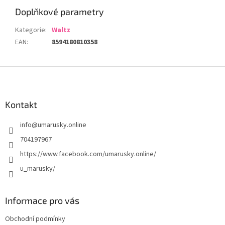
Doplňkové parametry
Kategorie
:
Waltz
EAN
:
8594180810358
Z
á
p
a
Kontakt
t
info
@
umarusky.online
í
704197967
https://www.facebook.com/umarusky.online/
u_marusky/
Informace pro vás
Obchodní podmínky