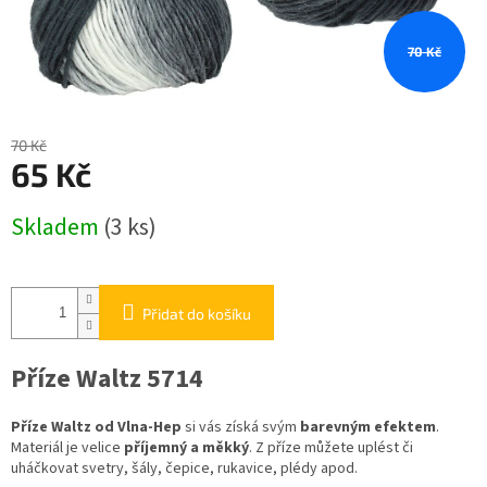
70 Kč
70 Kč
65 Kč
Měrná
Skladem
(3 ks)
cena:
Přidat do košíku
Příze Waltz 5714
Příze Waltz od Vlna-Hep
si vás získá svým
barevným efektem
.
Materiál je velice
příjemný a měkký
. Z příze můžete uplést či
uháčkovat svetry, šály, čepice, rukavice, plédy apod.