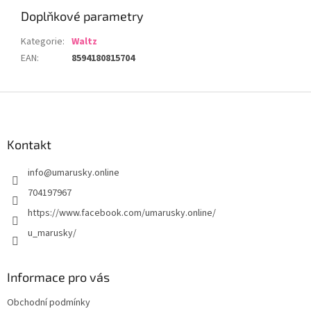
Doplňkové parametry
Kategorie
:
Waltz
EAN
:
8594180815704
Z
á
p
a
Kontakt
t
info
@
umarusky.online
í
704197967
https://www.facebook.com/umarusky.online/
u_marusky/
Informace pro vás
Obchodní podmínky