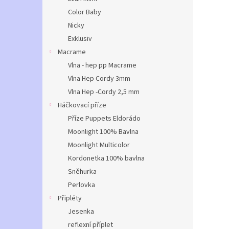
Color Baby
Nicky
Exklusiv
Macrame
Vlna - hep pp Macrame
Vlna Hep Cordy 3mm
Vlna Hep -Cordy 2,5 mm
Háčkovací příze
Příze Puppets Eldorádo
Moonlight 100% Bavlna
Moonlight Multicolor
Kordonetka 100% bavlna
Sněhurka
Perlovka
Připléty
Jesenka
reflexní příplet