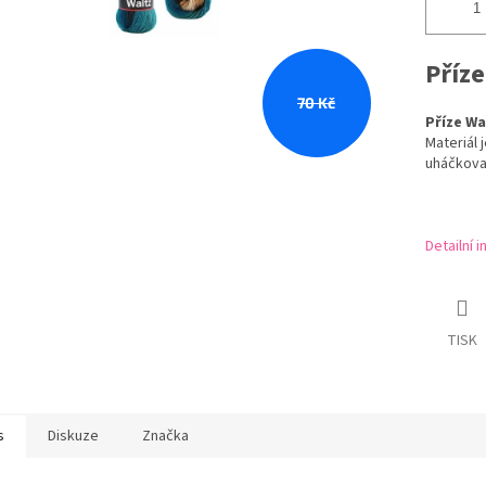
Příze
70 Kč
Příze Wa
Materiál 
uháčkovat
Detailní 
TISK
s
Diskuze
Značka