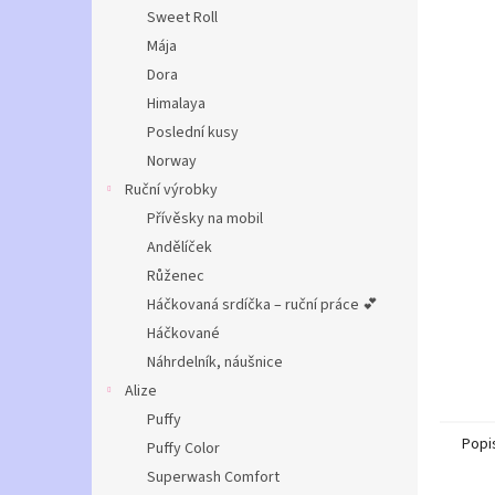
n
Sweet Roll
e
Mája
l
Dora
Himalaya
Poslední kusy
Norway
Ruční výrobky
Přívěsky na mobil
Andělíček
Růženec
Háčkovaná srdíčka – ruční práce 💕
Háčkované
Náhrdelník, náušnice
Alize
Puffy
Popi
Puffy Color
Superwash Comfort