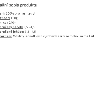
ailní popis produktu
ení:
100% premium akryl
tnost:
100g
n:
cca 240m
ručený háček:
3,5 - 4,5
ručené jehlice:
3,5 - 4,5
ornění:
Odstíny jednotlivých výrobních šarží se mohou mírně lišit.