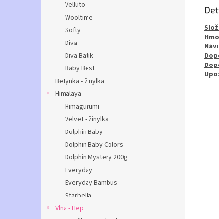
Velluto
Det
Wooltime
Slož
Softy
Hmo
Diva
Návi
Diva Batik
Dopo
Dopo
Baby Best
Upoz
Betynka - žinylka
Himalaya
Himagurumi
Velvet - žinylka
Dolphin Baby
Dolphin Baby Colors
Dolphin Mystery 200g
Everyday
Everyday Bambus
Starbella
Vlna - Hep