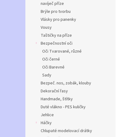
navíječ příze
Brýle pro tvorbu
Vlásky pro panenky
Vousy
Taštičky na příze
Bezpečnostní oči
Oči Tvarované, různé
Oči černé
Oči Barevné
Sady
Bezpeč. nos, zobák, klouby
Dekorační řasy
Handmade, štítky
Duté vlákno - PES kuličky
Jehlice
Háčky
Chlupaté modelovací drátky