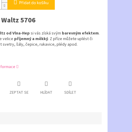
Přidat do košíku
 Waltz 5706
ltz od Vlna-Hep
si vás získá svým
barevným efektem
.
je velice
příjemný a měkký
. Z příze můžete uplést či
 svetry, šály, čepice, rukavice, plédy apod.
informace
ZEPTAT SE
HLÍDAT
SDÍLET