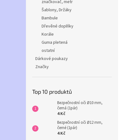
značkovač, metr
Šablony, Držáky
Bambule
Dřevěné doplňky
Korále
Guma pletená
ostatní
Dárkové poukazy
Značky
Top 10 produktů
Bezpečnostní oči Ø10 mm,
černá (1pár)
4 Kč
Bezpečnostní oči Ø12 mm,
černé (1pár)
4 Kč