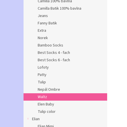
Camilla 100% bavlna
Camilla Batik 100% bavlna
Jeans
Fanny Batik
Extra
Norek
Bamboo Socks
Best Socks 4 - fach
Best Socks 6 - fach
Lofoty
Patty
Tulip
Nepál Ombre
Waltz
Elen Baby
Tulip color
Elian
Elian Mimi