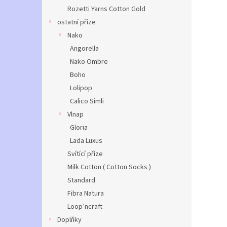
Rozetti Yarns Cotton Gold
ostatní příze
Nako
Angorella
Nako Ombre
Boho
Lolipop
Calico Simli
Vlnap
Gloria
Lada Luxus
Svítící příze
Milk Cotton ( Cotton Socks )
Standard
Fibra Natura
Loop’ncraft
Doplňky