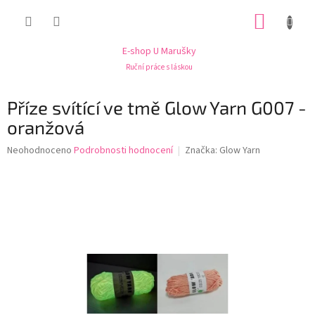
Přejít
NÁKUP
na
obsah
KOŠÍK
E-shop U Marušky
Ruční práce s láskou
Příze svítící ve tmě Glow Yarn G007 -
oranžová
Průměrné
Neohodnoceno
Podrobnosti hodnocení
Značka:
Glow Yarn
hodnocení
produktu
je
0,0
z
5
hvězdiček.