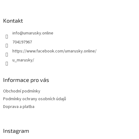
Z
á
p
a
Kontakt
t
info
@
umarusky.online
í
704197967
https://www.facebook.com/umarusky.online/
u_marusky/
Informace pro vás
Obchodní podmínky
Podmínky ochrany osobních údajů
Doprava a platba
Instagram