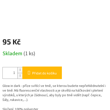
95 Kč
Měrná
Skladem
(1 ks)
cena:
Přidat do košíku
Glow in dark - příze svítící ve tmě, se kterou budete nepřehlédnutelní i
ve tmě. Má fluorescenční vlastnosti a je skvělá na háčkování i pletení
výrobků, u kterých je žádnoucí, aby byly po tmě vidět (např. čepice,
šály, rukavice,....).
Složení: 100% polyester